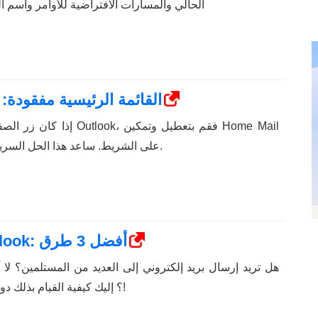
الحالي والمسارات الافتراضية للأوامر واسم ال
Outlook 365 القائمة الرئيسية مفقودة: أفضل
إذا كان زر الصفحة الرئيسية مف
على الشريط. ساعد هذا الحل السريع العديد من المستخدمين.
كيفية إنشاء قائمة توزيع في Outlook: أفضل 3 طرق
هل تريد إرسال بريد إلكتروني إلى العديد من المستلمين؟ لا 
توزيع في Outlook؟ إليك كيفية القيام بذلك دون عناء!