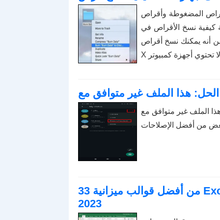
وطة وأقراص DVD في Windows ،
راص في OS X. من الجدير بالذكر أنه على
 نسخ أقراص Blu-ray في Windows ، إلا أنه لا يمكنك استخدام OS
افق مع QuickTime Player ، فاقرأ هذه المقالة الآن.
33 من أفضل قوالب ميزانية Excel للاستخدام الشخصي والمهني في عام
2023