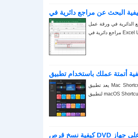
قة عمل Excel مزعجة ، فتتعلم هنا كيفية العثور على
يعد تطبيق Mac Shortcuts أداة قوية لتشغيل وحدات الماكرو. بنقرة واحدة ، يمكن