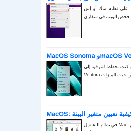
 على نظام ماك أو إس
لترقية إلى macOS Sonoma، فإليك كيفية اختلافه عن macOS
MacO: كيفية تعيين متغير البيئة
في نظام التشغيل Mac، تقوم المتغيرات البيئية بتخزين المعلومات، مثل هوية المستخدم