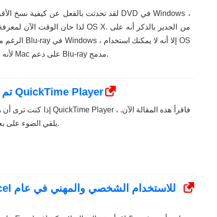
لقد تحدثت بالفعل عن كيفية نسخ الأقراص المضغ
لذا حان الوقت الآن لمعرفة كيفية نسخ الأق
الرغم من أنه يمكنك
X لأنه لا تحتوي أجهزة كمبيوتر Mac على دعم Blu-ray مدمج.
تم الحل: هذا الملف غير متوافق مع QuickTime Player
إذا كنت ترى أن هذا الملف غير متو
يلقي الضوء على بعض من أفضل الإصلاحات.