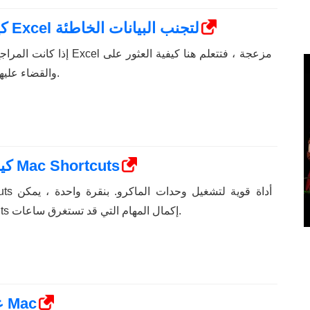
كيفية البحث عن مراجع دائرية في Excel لتجنب البيانات الخاطئة
إذا كانت المراجع الدائرية في ور
مراجع دائرية في Excel والقضاء عليها.
كيفية أتمتة عملك باستخدام تطبيق Mac Shortcuts
لتطبيق macOS Shortcuts إكمال المهام التي قد تستغرق ساعات.
كيفية نسخ قرص DVD على جهاز Mac