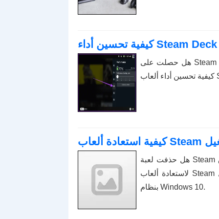
هل حصلت على Steam Deck ولكن ليس لديك ما يكفي من FPS؟ راجع دليلنا حول
هل حذفت لعبة Steam أو لم تتمكن من العثور عليها في المكتبة؟ فيما يلي 6 طرق
لاستعادة ألعاب Steam المحذوفة أو حتى المفقودة على جهاز الكمبيوتر الذي يعمل
بنظام Windows 10.