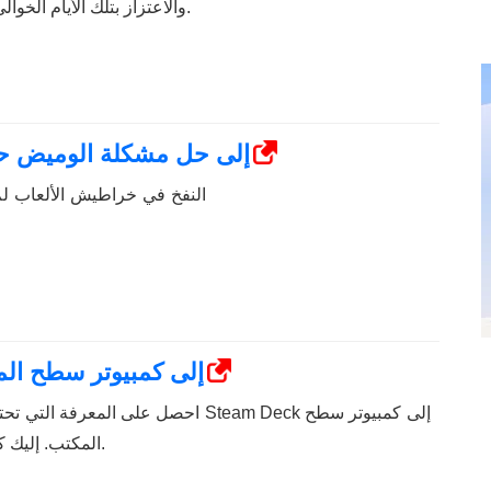
إلى Dolphin Emulator والاعتزاز بتلك الأيام الخوالي.
هل أدى نفخ خراطيش NES إلى حل مشكلة الوميض
النفخ في خراطيش الألعاب لم ي
كيفية تحويل Steam Deck إلى كمبيوتر س
احصل على المعرفة التي تحتاجها لمعرفة كيف
المكتب. إليك كيفية البدء. وهنا الخطوات.