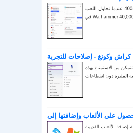
اكتشف كيفية إصلاح خطأ فشل الانضمام إلى الخادم برمز 4008 عندما تحاول اللعب
كراش وكونغ - إصلاحات للتجربة
تمكن من الاستمتاع بهذه
إضافة الألعاب القديمة