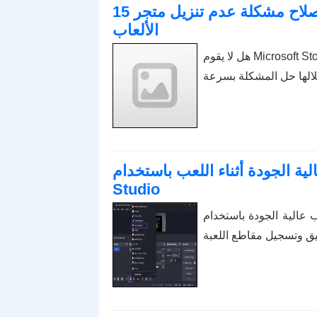
15 طريقة لإصلاح مشكلة عدم تنزيل متجر Microsoft للتطبيقات أو
الألعاب
هل لا يقوم Microsoft Store بتنزيل التطبيقات على جهاز الكمبيوتر الخاص بك؟ فيما يلي
 الجودة أثناء اللعب باستخدام OBS
Studio
استخدام OBS Studio؟ تابع القراءة