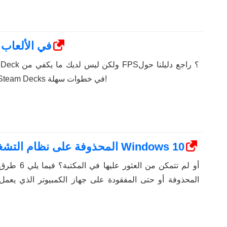
كيفية تحسين أداء Steam Deck في الألعاب
كيفية تحسين أداء ألعاب Steam Decks في خطوات سهلة!
كيفية استعادة ألعاب Steam المحذوفة على نظام التشغيل Windows 10