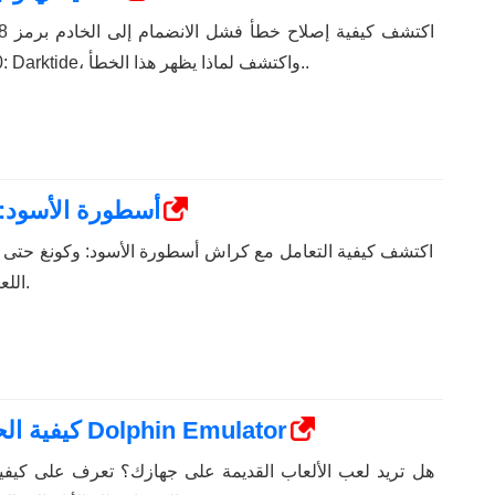
في Warhammer 40,000: Darktide، واكتشف لماذا يظهر هذا الخطأ..
أسطورة الأسود: 
اكتشف كيفية التعامل مع كراش أسطورة الأسود: وكونغ حتى ت
اللعبة المثيرة دون انقطاعات.
كيفية الحصول على الألعاب وإضافتها إلى Dolphin Emulator
هل تريد لعب الألعاب القديمة على جهازك؟ تعرف على كيفية 