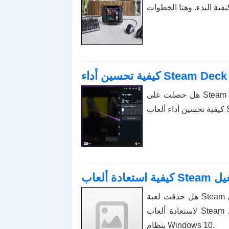
هل حصلت على Steam Deck ولكن ليس لديك ما يكفي من FPS؟ راجع دليلنا حول
هل حذفت لعبة Steam أو لم تتمكن من العثور عليها في المكتبة؟ فيما يلي 6 طرق
لاستعادة ألعاب Steam المحذوفة أو حتى المفقودة على جهاز الكمبيوتر الذي يعمل
بنظام Windows 10.