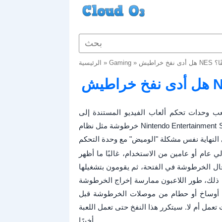
قًا؟
»
Gaming
»
الرئيسية
عب وحدات تحكم ألعاب الفيديو المستندة إلى
خرطوشة مثل نظام Nintendo Entertainment System (NES). كان لدى الجميع جهاز NES في أواخر الثمانينيات،
امين من الاستخدام، غالبًا ما أظهر NES الأصلي مشكلة حيث لم
ال الخرطوشة في الفتحة، ثم يقومون بتشغيلها
 ذلك، طور اللاعبون ممارسة إخراج الخرطوشة
ي أوساخ أو حطام من موصلات الخرطوشة قبل
عمل أم لا. سيتكرر هذا النفخ حتى تعمل اللعبة
أخيرًا.