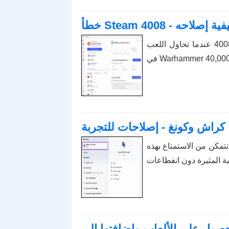
 يعني وكيفية إصلاحه
اكتشف كيفية إصلاح خطأ فشل الانضمام إلى الخادم برمز 4008 عندما تحاول اللعب
كراش وكونغ - إصلاحات للتجربة
تمكن من الاستمتاع بهذه