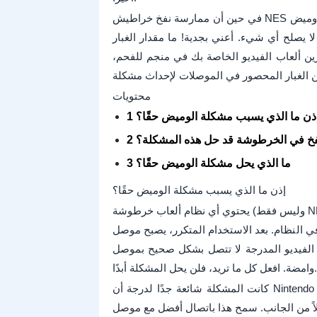
في حين أن ممارسة نفخ خراطيش NES مقبولة على نطاق واسع باعتبارها "حلًا" لمشكلة وميض NES، إلا أنها في
لا يصلح أي شيء. أعني بجدية! ما مقدار الغبار
ين ألعاب الفيديو الخاصة بك في منجم للفحم،
محتويات
 إذن ما الذي يسبب مشكلة الوميض حقًا؟
 النفخ في الخرطوشة قد حل هذه المشكلة؟
3 ما الذي يحل مشكلة الوميض حقًا؟
إذن ما الذي يسبب مشكلة الوميض حقًا؟
يحتوي أي نظام ألعاب خرطوشة (وليس فقط NES) على موصل ZIF. هذا الموصل هو ما يتلامس مع جهات الاتصال
 بعد الاستخدام المتكرر، يصبح موصل ZIF مشوهًا وتنحني
لمدرجة لا تتصل بشكل صحيح بموصل ZIF وتعرض وحدة التحكم شاشة
وامضة. افعل كل ما تريد، فلن يحل المشكلة أبدًا.