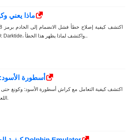
خطأ Steam 4008 - ماذا
في Warhammer 40,000: Darktide، واكتشف لماذا يظهر هذا الخطأ..
أسطورة الأسود: 
اكتشف كيفية التعامل مع كراش أسطورة الأسود: وكونغ حتى ت
اللعبة المثيرة دون انقطاعات.
كيفية الحصول على الألعاب وإضافتها إلى Dolphin Emulator