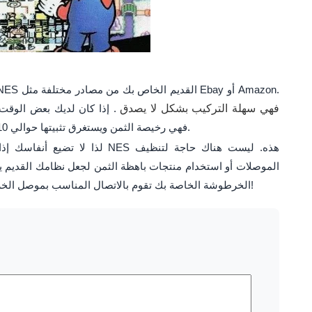
لنظام NES القديم الخاص بك من مصادر مختلفة مثل Ebay أو Amazon.
فهي سهلة التركيب بشكل لا يصدق
. إذا كان لديك بعض الوقت،
. أنا شخصياً اخترت استبدال ZIF. فهي رخيصة الثمن ويستغرق تثبيتها حوالي 10 دقائق.
لذا لا تضيع أنفاسك إذا كنت لا ت
الموصلات أو استخدام منتجات باهظة الثمن لجعل نظامك القديم ي
الخرطوشة الخاصة بك تقوم بالاتصال المناسب بموصل الخرطوشة، وستكون جاهزًا للانطلاق. ألعاب سعيدة!