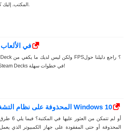
المكتب. إليك كيفية البدء. وهنا الخطوات.
كيفية تحسين أداء Steam Deck في الألعاب
كيفية تحسين أداء ألعاب Steam Decks في خطوات سهلة!
كيفية استعادة ألعاب Steam المحذوفة على نظام التشغيل Windows 10