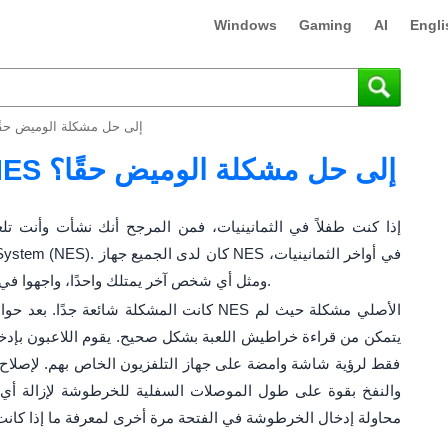
Windows
Gaming
AI
Engli
هل أدى نفخ خراطيش NES إلى حل مشكلة الوميض ح
هل أدى نفخ خراطيش NES إلى حل مشكلة الوميض حقًا؟
إذا كنت طفلاً في الثمانينيات، فمن المرجح أنك نشأت وأنت تل
ومثل أي شخص آخر يمتلك واحدًا، واجهوا في النهاية نفس مشكلة "الوميض" مع وحدة التحكم.
كانت المشكلة شائعة جدًا. بعد حوالي عام أو ع
يتمكن من قراءة خراطيش اللعبة بشكل صحيح. يقوم اللاعبون بإدخ
فقط لرؤية شاشة وامضة على جهاز التلفزيون الخاص بهم. لإصلاح
والنفخ بقوة على طول الموصلات السفلية للخرطوشة لإزالة أ
محاولة إدخال الخرطوشة في الفتحة مرة أخرى لمعرفة ما إذا كانت ت