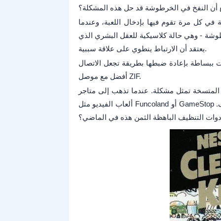
يع أن النفخ في الخرطوشة قد حل هذه المشكلة؟
 في كل مرة تقوم فيها بإدخال اللعبة، وعندما
رطوشة - وهي حالة كلاسيكية للعقل البشري الذي
يعتقد أن الارتباط ينطوي على علاقة سببية.
 ببساطة بإعادة ضبطها بطريقة تجعل الاتصال
أفضل مع موصل ZIF.
ش المتسخة تمثل مشكلة. عندما تذهب إلى متاجر
ألعاب الفيديو مثل Funcoland أو GameStop لشراء لعبة، يحاول البائع غالبًا أن يبيع لك مجموعة أدوات التنظيف.
دوات التنظيف الباهظة الثمن هذه في الماضي؟