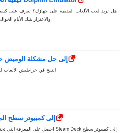
هل تريد لعب الألعاب القديمة على جهازك؟ تعرف على كيفية 
إلى Dolphin Emulator والاعتزاز بتلك الأيام الخوالي.
هل أدى نفخ خراطيش NES إلى حل مشكلة الوميض
النفخ في خراطيش الألعاب لم ي
كيفية تحويل Steam Deck إلى كمبيوتر س
احصل على المعرفة التي تحتاجها لمعرفة كيف