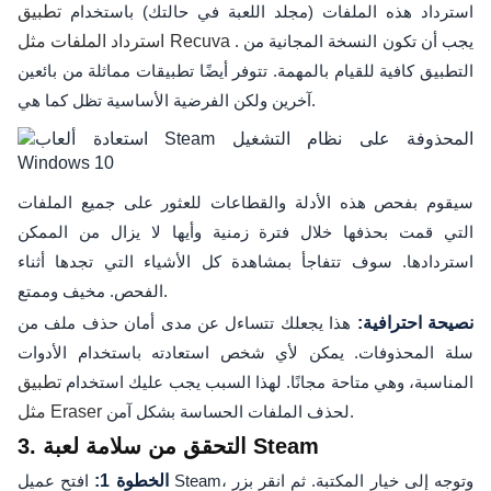
استرداد هذه الملفات (مجلد اللعبة في حالتك) باستخدام
تطبيق
. يجب أن تكون النسخة المجانية من
استرداد الملفات مثل Recuva
التطبيق كافية للقيام بالمهمة. تتوفر أيضًا تطبيقات مماثلة من بائعين
آخرين ولكن الفرضية الأساسية تظل كما هي.
سيقوم بفحص هذه الأدلة والقطاعات للعثور على جميع الملفات
التي قمت بحذفها خلال فترة زمنية وأيها لا يزال من الممكن
استردادها. سوف تتفاجأ بمشاهدة كل الأشياء التي تجدها أثناء
الفحص. مخيف وممتع.
نصيحة احترافية:
هذا يجعلك تتساءل عن مدى أمان حذف ملف من
سلة المحذوفات. يمكن لأي شخص استعادته باستخدام الأدوات
المناسبة، وهي متاحة مجانًا. لهذا السبب يجب عليك استخدام
تطبيق
لحذف الملفات الحساسة بشكل آمن.
مثل Eraser
3. التحقق من سلامة لعبة Steam
الخطوة 1:
افتح عميل Steam، وتوجه إلى خيار المكتبة. ثم انقر بزر