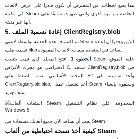
هذا بضع لحظات. من المفترض أن تكون قادرًا على عرض الألعاب
في مكتبة Steam الخاصة بك مرة أخرى والتي ظهرت سابقًا على
أنها غير مثبتة.
5. إعادة تسمية الملف ClientRegistry.blob
تم اكتشاف هذه الخدعة بواسطة لاعبي Steam الذين وجدوا أن إعادة
تسمية ملف blob يساعد في استعادة ملفات الألعاب المفقودة.
الخطوة 1:
افتح المجلد الذي قمت بتثبيت Steam عليه. الموقع
الافتراضي هو محرك الأقراص C. ستجد ClientRegistry.blob في
المجلد الأساسي نفسه. اضغط على F2 وأعد تسميته إلى
ClientRegistry.old.blob. أعد تشغيل عميل Steam وسيقوم بإنشاء
ملف جديد.
يجب أن تشاهد الآن جميع ألعابك مستعادة في Steam.
كيفية أخذ نسخة احتياطية من ألعاب Steam