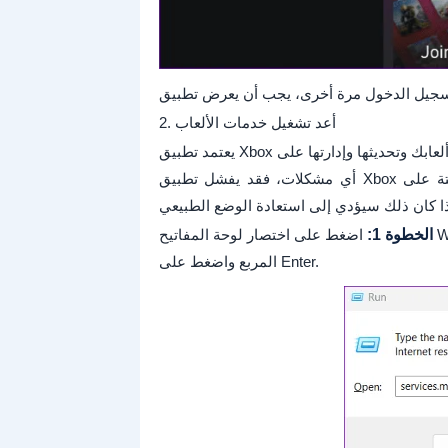
2. أعد تشغيل خدمات الألعاب
يعتمد تطبيق Xbox على خدمات الألعاب لتثبيت ألعابك وتحديثها وإدارتها على Windows. إذا واجهت خدمات الألعاب
أي مشكلات، فقد يفشل تطبيق Xbox في عرض الألعاب المثبتة على Windows. يمكنك محاولة إعادة تشغيل
الخطوة 1:
المربع واضغط على Enter.