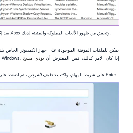
بعد إكمال الخطوات المذكورة أعلاه، ارجع إلى تطبيق Xbox وتحقق من ظهور الألعاب المملوكة والمثبتة لديك.
يمكن للملفات المؤقتة الموجودة على جهاز الكمبيوتر الخاص بك
تحميل التطبيقات والبرامج بشكل صحيح على Windows. إذا كان الأمر كذلك، فمن المفترض أن
يؤدي مسح
، ثم اضغط على Enter.
انقر فوق أيقونة Windows Search على شريط المهام، واكتب
تنظيف القرص