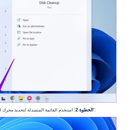
استخدم القائمة المنسدلة لتحديد محرك الأقراص الأساسي الخاص بك وانقر فوق "موافق".
الخطوة 2: