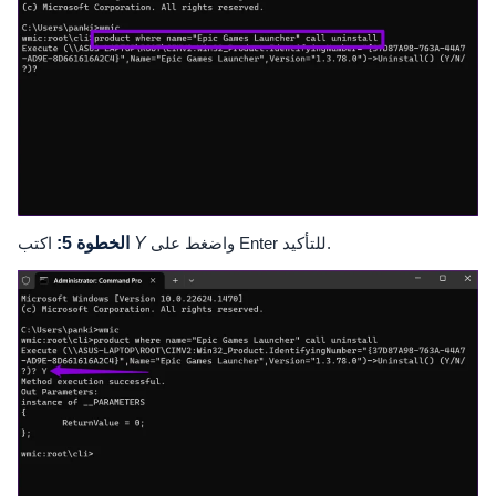
واضغط على Enter للتأكيد.
Y
اكتب
الخطوة 5: