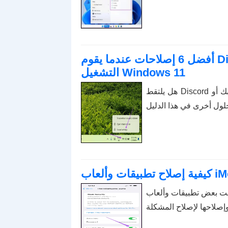
أفضل 6 إصلاحات عندما يقوم Discord بالتقاط صوت اللعبة في نظام
التشغيل Windows 11
هل يلتقط Discord صوت اللعبة؟ يمكنك تكوين أجهزة الإدخال والإخراج الخاصة بك أو
طبيقات وألعاب iMessage لا تعمل على جهاز iPhone الخاص بك، فإليك