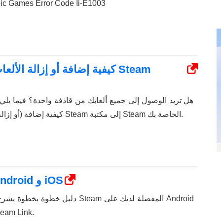
لك كيف يمكنك إصلاح  Games Error Code Ii-E1003
كيفية إضافة أو إزالة الألعاب 
هل تريد الوصول إلى جميع ألعابك من قاذفة واحدة؟ فيما يل
كيفية إضافة (أو إزالة) ألعاب غير تابعة لشركة Steam إلى مكتبة Steam الخاصة بك.
كيفية لعب ألعاب Steam على Android و iOS
دليل خطوة بخطوة يشرح كيف يمكنك لعب 
وiOS باستخدام تطبيق  Link