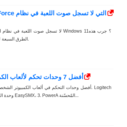
الطرق السبعة لتشغيل الميزة مرة أخرى.
أفضل 7 وحدات تحكم لألعاب الكمبيوتر بميزانية أقل من 50 دولارًا
F310، 2. وحدة التحكم اللاسلكية EasySMX، 3. PowerA المُحسّنة...