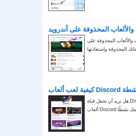
 والألعاب المحذوفة على أندرويد
وفة على Android؟ تعرف على كيفية العثور
هل تريد أن تجعل قناة Discord الخاصة بك أكثر جاذبية ومتعة؟ تعرف على كيفية تشغيل