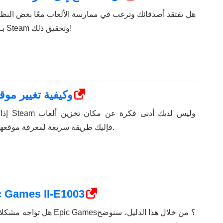
هل تفتقد أصدقائك وترغب في ممارسة الألعاب معًا بغض النظر
كيفية ربط Epic Games بـ Steam وتحقيق ذلك!
أين يتم تخزين ألعاب Steam وكيفية تغيير
إذا كنت
Steam، فإليك طريقة سريعة لمعرفة موقعها وتغييره بسرعة.
12 طريقة لإصلاح رمز خطأ s II-E1003
هل تواجه مشكلات أثناء تثبيت ال