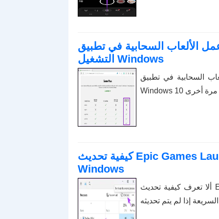
مل الألعاب السحابية في تطبيق Xbox لنظام
التشغيل Windows
في تطبيق Xbox على نظام التشغيل
كيفية تحديث Epic Games Launcher وألعابه على نظام التشغيل
Windows
ألا تعرف كيفية تحديث Epic Games Launcher وألعابه؟ سيساعدك هذا الدليل على