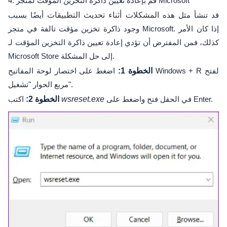
4. قم بإعادة تعيين ذاكرة التخزين المؤقت لمتجر Microsoft
قد تنشأ مثل هذه
المشكلات أثناء تحديث التطبيقات
أيضًا بسبب
وجود ذاكرة تخزين مؤقت تالفة في متجر Microsoft. إذا كان الأمر
كذلك، فمن المفترض أن تؤدي إعادة تعيين ذاكرة التخزين المؤقت لـ
Microsoft Store إلى حل المشكلة.
الخطوة 1:
اضغط على اختصار لوحة المفاتيح Windows + R لفتح
مربع الحوار "تشغيل".
في الحقل فتح واضغط على Enter.
wsreset.exe
اكتب
الخطوة 2: