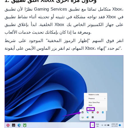
1. أغلق تطبيق Xbox وحاول مرة أخرى
نظرًا لأن تطبيق Gaming Services متكامل تمامًا مع تطبيق Xbox،
فقد تواجه مشكلة في تثبيته أو تحديثه أثناء نشاط تطبيق Xbox في
الخلفية. ابدأ بإغلاق تطبيق Xbox على جهاز الكمبيوتر الخاص بك
ومعرفة ما إذا كان بإمكانك تحديث خدمات الألعاب.
انقر فوق السهم "إظهار الرموز المخفية" الموجود على شريط
المهام، ثم انقر بزر الماوس الأيمن على أيقونة Xbox، ثم حدد "إنهاء".