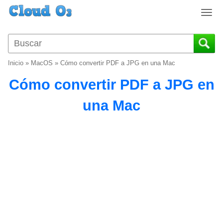
T
o
g
g
l
Inicio
»
MacOS
»
Cómo convertir PDF a JPG en una Mac
e
n
Cómo convertir PDF a JPG en
a
v
una Mac
i
g
a
t
i
o
n