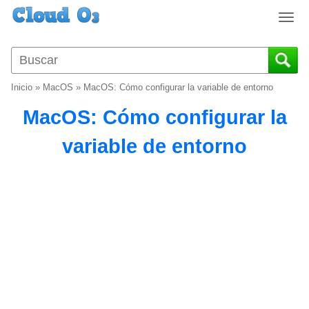
T
o
g
g
l
Inicio
»
MacOS
»
MacOS: Cómo configurar la variable de entorno
e
n
MacOS: Cómo configurar la
a
v
variable de entorno
i
g
a
t
i
o
n