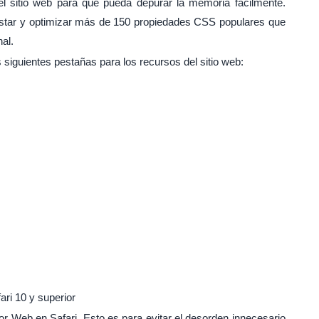
l sitio web para que pueda depurar la memoria fácilmente.
ustar y optimizar más de 150 propiedades CSS populares que
al.
 siguientes pestañas para los recursos del sitio web:
ari 10 y superior
or Web en Safari. Esto es para evitar el desorden innecesario