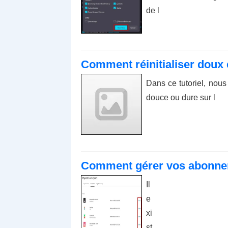
de l
Comment réinitialiser doux 
Dans ce tutoriel, nous
douce ou dure sur l
Comment gérer vos abonnem
Il
e
xi
st