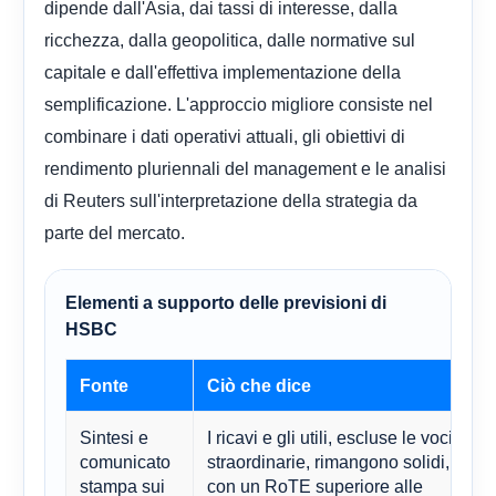
dipende dall'Asia, dai tassi di interesse, dalla
ricchezza, dalla geopolitica, dalle normative sul
capitale e dall'effettiva implementazione della
semplificazione. L'approccio migliore consiste nel
combinare i dati operativi attuali, gli obiettivi di
rendimento pluriennali del management e le analisi
di Reuters sull'interpretazione della strategia da
parte del mercato.
Elementi a supporto delle previsioni di
HSBC
Fonte
Ciò che dice
I
Sintesi e
I ricavi e gli utili, escluse le voci
S
comunicato
straordinarie, rimangono solidi,
o
stampa sui
con un RoTE superiore alle