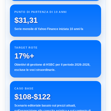
PUNTO DI PARTENZA DI 10 ANNI
$31,31
Serie mensile di Yahoo Finance iniziata 10 anni fa
TARGET ROTE
17%+
Obiettivi di gestione di HSBC per il periodo 2026-2028,
escluse le voci straordinarie.
CASO BASE
$108-$122
Scenario editoriale basato sui prezzi attuali,
sull'esposizione alla crescita asiatica e sul contesto di