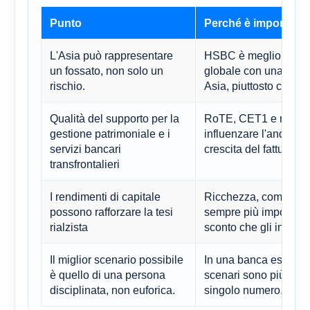
Punto
Perché è importante
L'Asia può rappresentare
HSBC è meglio compr
un fossato, non solo un
globale con una forte 
rischio.
Asia, piuttosto che 
Qualità del supporto per la
RoTE, CET1 e rendime
gestione patrimoniale e i
influenzare l'andament
servizi bancari
crescita del fatturato.
transfrontalieri
I rendimenti di capitale
Ricchezza, commission
possono rafforzare la tesi
sempre più importanti
rialzista
sconto che gli investi
Il miglior scenario possibile
In una banca esposta a 
è quello di una persona
scenari sono più difend
disciplinata, non euforica.
singolo numero.