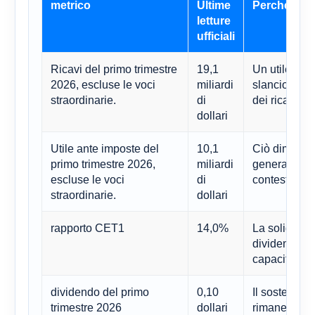
metrico
Ultime
Perché è im
letture
ufficiali
Ricavi del primo trimestre
19,1
Un utile punt
2026, escluse le voci
miliardi
slancio strat
straordinarie.
di
dei ricavi.
dollari
Utile ante imposte del
10,1
Ciò dimostra
primo trimestre 2026,
miliardi
generare una
escluse le voci
di
contesto ma
straordinarie.
dollari
rapporto CET1
14,0%
La solidità p
dividendi, i 
capacità di r
dividendo del primo
0,10
Il sostegno a
trimestre 2026
dollari
rimane un el