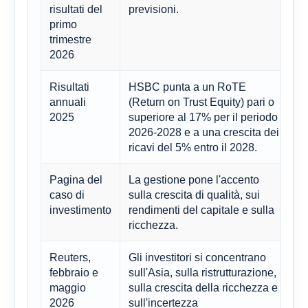
risultati del
previsioni.
primo
trimestre
2026
Risultati
HSBC punta a un RoTE
F
annuali
(Return on Trust Equity) pari o
ch
2025
superiore al 17% per il periodo
t
2026-2028 e a una crescita dei
ricavi del 5% entro il 2028.
Pagina del
La gestione pone l'accento
D
caso di
sulla crescita di qualità, sui
di
investimento
rendimenti del capitale e sulla
ta
ricchezza.
Reuters,
Gli investitori si concentrano
C
febbraio e
sull'Asia, sulla ristrutturazione,
H
maggio
sulla crescita della ricchezza e
r
2026
sull'incertezza
c