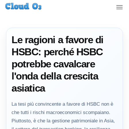
T
o
g
g
l
Le ragioni a favore di
e
n
HSBC: perché HSBC
a
v
potrebbe cavalcare
i
g
l'onda della crescita
a
t
asiatica
i
o
n
La tesi più convincente a favore di HSBC non è
che tutti i rischi macroeconomici scompaiano.
Piuttosto, è che la gestione patrimoniale in Asia,