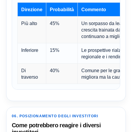
Direzione
Probabilità
Commento
Più alto
45%
Un sorpasso da leader di
crescita trainata dall'Asi
continuano a migliorare 
Inferiore
15%
Le prospettive rialziste 
regionale e i rendiment
Di
40%
Comune per le grandi ba
traverso
migliora ma la cautela
06. POSIZIONAMENTO DEGLI INVESTITORI
Come potrebbero reagire i diversi