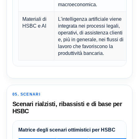
macroeconomica.
m
Materiali di
L'intelligenza artificiale viene
La
HSBC e AI
integrata nei processi legali,
p
operativi, di assistenza clienti
l
e, più in generale, nei flussi di
d
lavoro che favoriscono la
d
produttività bancaria.
ev
05. SCENARI
Scenari rialzisti, ribassisti e di base per
HSBC
Matrice degli scenari ottimistici per HSBC