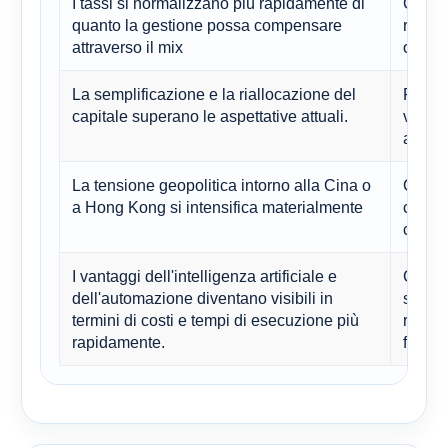
I tassi si normalizzano più rapidamente di
Ciò me
quanto la gestione possa compensare
render
attraverso il mix
ottimis
La semplificazione e la riallocazione del
Potreb
capitale superano le aspettative attuali.
veloce
attual
La tensione geopolitica intorno alla Cina o
Ciò me
a Hong Kong si intensifica materialmente
cresci
compr
I vantaggi dell'intelligenza artificiale e
Ciò in
dell'automazione diventano visibili in
second
termini di costi e tempi di esecuzione più
rappre
rapidamente.
finanz