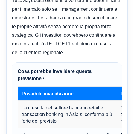
Tuttavia, questi elementi diventeranno determinanti
per il mercato solo se il management continuerà a
dimostrare che la banca è in grado di semplificare
le proprie attività senza perdere la propria forza
strategica. Gli investitori dovrebbero continuare a
monitorare il RoTE, il CET1 e il ritmo di crescita
della clientela regionale.
Cosa potrebbe invalidare questa
previsione?
Possibile invalidazione
Perch
La crescita del settore bancario retail e
Ciò so
transaction banking in Asia si conferma più
a lung
forte del previsto.
multip