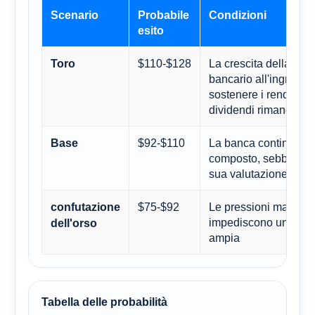
Scenario
Probabile
Condizioni
esito
$110-$128
La crescita della ricc
Toro
bancario all'ingrosso
sostenere i rendiment
dividendi rimangono e
$92-$110
La banca continua a 
Base
composto, sebbene l
sua valutazione rima
$75-$92
Le pressioni macro e
confutazione
impediscono una riva
dell'orso
ampia
Tabella delle probabilità