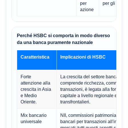
per
per gli azioni
azione
Perché HSBC si comporta in modo diverso
da una banca puramente nazionale
Caratteristica
Implicazioni di HSBC
Forte
La crescita del settore bancario, 
attenzione alla
comprende ricchezza, commercio
crescita in Asia
transazioni, è legata alla formazi
e Medio
capitale a livello regionale e ai fl
Oriente.
transfrontalieri.
Mix bancario
NII, commissioni patrimoniali, ser
universale
bancari per transazioni all'ingros
mercati: tutti questi aspetti sono