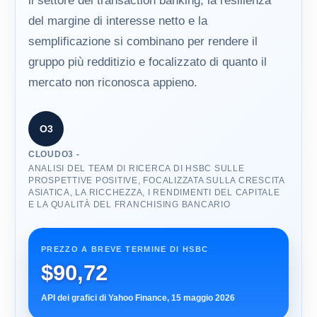
il settore del transaction banking, la resilienza
del margine di interesse netto e la
semplificazione si combinano per rendere il
gruppo più redditizio e focalizzato di quanto il
mercato non riconosca appieno.
O3
CLOUDO3 -
ANALISI DEL TEAM DI RICERCA DI HSBC SULLE
PROSPETTIVE POSITIVE, FOCALIZZATA SULLA CRESCITA
ASIATICA, LA RICCHEZZA, I RENDIMENTI DEL CAPITALE
E LA QUALITÀ DEL FRANCHISING BANCARIO
PREZZO A BREVE TERMINE DI HSBC
$90,72
API dei grafici di Yahoo Finance, 15 maggio 2026