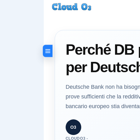
Perché DB p
per Deutsc
Deutsche Bank non ha bisogno 
prove sufficienti che la reddit
bancario europeo stia divent
O3
CLOUDO3 -