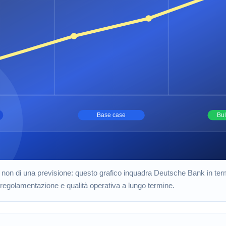
vo, non di una previsione: questo grafico inquadra Deutsche Bank in term
regolamentazione e qualità operativa a lungo termine.