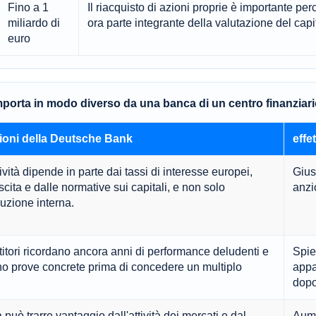
Fino a 1
Il riacquisto di azioni proprie è importante per
miliardo di
ora parte integrante della valutazione del capi
euro
orta in modo diverso da una banca di un centro finanziari
ioni della Deutsche Bank
effe
ività dipende in parte dai tassi di interesse europei,
Giust
scita e dalle normative sui capitali, e non solo
anzi
uzione interna.
titori ricordano ancora anni di performance deludenti e
Spie
no prove concrete prima di concedere un multiplo
appa
dopo 
può trarre vantaggio dall'attività dei mercati e dal
Aume