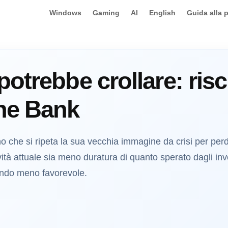
Windows
Gaming
AI
English
Guida alla 
otrebbe crollare: risch
he Bank
che si ripeta la sua vecchia immagine da crisi per per
ività attuale sia meno duratura di quanto sperato dagli inve
ando meno favorevole.