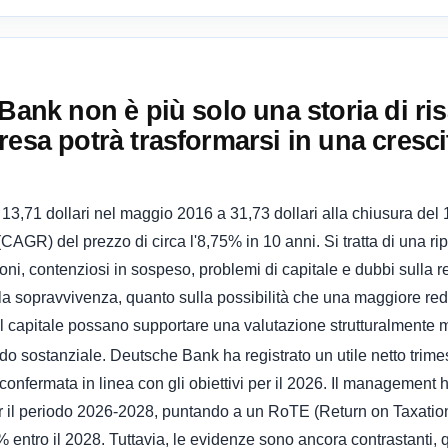
 Bank non è più solo una storia di r
resa potrà trasformarsi in una cresc
3,71 dollari nel maggio 2016 a 31,73 dollari alla chiusura del 
AGR) del prezzo di circa l'8,75% in 10 anni. Si tratta di una ri
ioni, contenziosi in sospeso, problemi di capitale e dubbi sulla re
ulla sopravvivenza, quanto sulla possibilità che una maggiore redd
capitale possano supportare una valutazione strutturalmente m
 sostanziale. Deutsche Bank ha registrato un utile netto trimest
confermata in linea con gli obiettivi per il 2026. Il management h
 il periodo 2026-2028, puntando a un RoTE (Return on Taxation
0% entro il 2028. Tuttavia, le evidenze sono ancora contrastanti, q