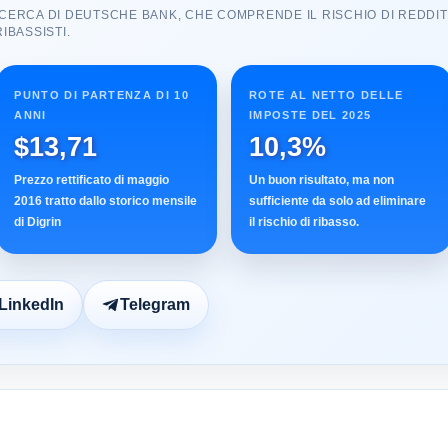
ICERCA DI DEUTSCHE BANK, CHE COMPRENDE IL RISCHIO DI REDDITIV
IBASSISTI.
PUNTO DI PARTENZA DI 10
ROTE AL NETTO DELLE
ANNI
IMPOSTE DEL 2025
$13,71
10,3%
Prezzo rettificato di maggio
Un buon risultato, ma non
2016 tratto dallo storico mensile
sufficiente da solo ad eliminare
di Digrin
il rischio di ribasso.
LinkedIn
Telegram