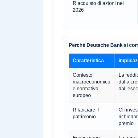
Riacquisto di azioni nel
2026
Perché Deutsche Bank si comp
Caratteristica
implicaz
Contesto
La reddit
macroeconomico
dalla cre
e normativo
dall'esec
europeo
Rilanciare il
Gli inves
patrimonio
richiedo
premio
Esposizione
La banca 