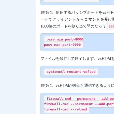
最後に、使用するパッシブポートをvsFT
ートでクライアントからコマンドを受け
1000個のポートを割り当て間のだろう
80
pasv_min_port=8000

ファイルを保存して終了します。vsFTP
最後に、vsFTPdが外部と通信できるよ
firewall-cmd --permanent --add-po
firewall-cmd --permanent --add-port