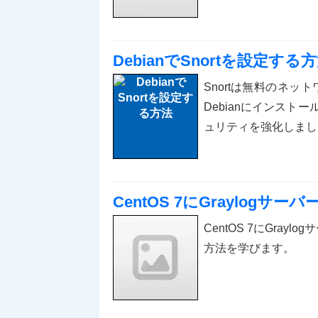
DebianでSnortを設定する
Snortは無料のネッ
Debianにインス
ュリティを強化しまし
CentOS 7にGraylog
CentOS 7にGra
方法を学びます。