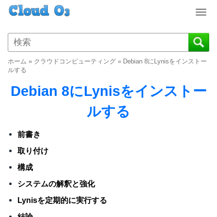
T
o
g
g
l
ホーム
»
クラウドコンピューティング
»
Debian 8にLynisをインストー
e
ルする
n
Debian 8にLynisをインストー
a
v
ルする
i
g
a
前書き
t
取り付け
i
o
構成
n
システムの解釈と強化
Lynisを定期的に実行する
結論