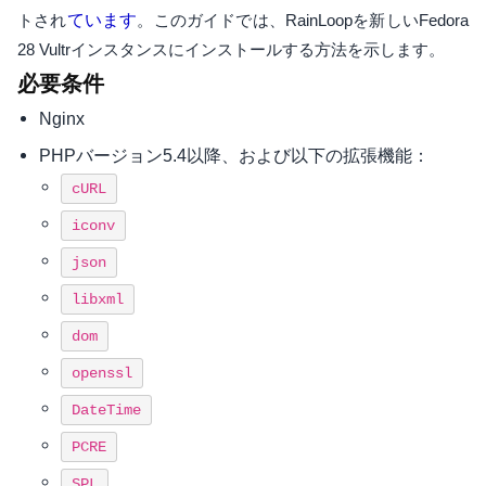
トされ
ています
。このガイドでは、RainLoopを新しいFedora
28 Vultrインスタンスにインストールする方法を示します。
必要条件
Nginx
PHPバージョン5.4以降、および以下の拡張機能：
cURL
iconv
json
libxml
dom
openssl
DateTime
PCRE
SPL