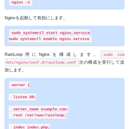
Nginxを起動して有効にします。
sudo systemctl start nginx.service

RainLoop用にNginxを構成します。
sudo vim
次の構成を実行して追
/etc/nginx/conf.d/rainloop.conf
加します。
server {

  listen 80;

  server_name example.com;

  root /var/www/rainloop;

  index index.php;
