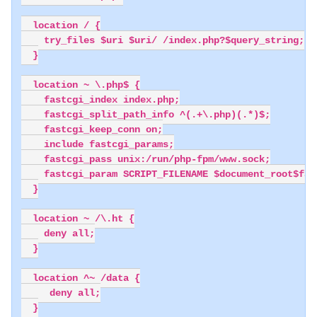
  location / {

    try_files $uri $uri/ /index.php?$query_string;

  }

  location ~ \.php$ {

    fastcgi_index index.php;

    fastcgi_split_path_info ^(.+\.php)(.*)$;

    fastcgi_keep_conn on;

    include fastcgi_params;

    fastcgi_pass unix:/run/php-fpm/www.sock;

    fastcgi_param SCRIPT_FILENAME $document_root$fast
  }

  location ~ /\.ht {

    deny all;

  }

  location ^~ /data {

     deny all;

  }
