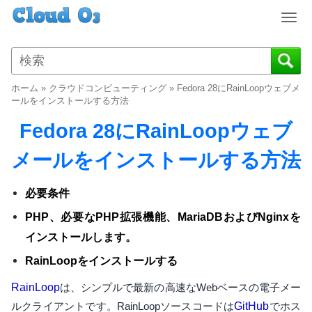
T
o
g
g
l
ホーム
»
クラウドコンピューティング
»
Fedora 28にRainLoopウェブメ
e
ールをインストールする方法
n
Fedora 28にRainLoopウェブ
a
v
メールをインストールする方法
i
g
a
必要条件
t
PHP、必要なPHP拡張機能、MariaDBおよびNginxを
i
o
インストールします。
n
RainLoopをインストールする
RainLoop
は、シンプルで最新の高速なWebベースの電子メー
ルクライアントです。RainLoopソースコードは
GitHub
でホス