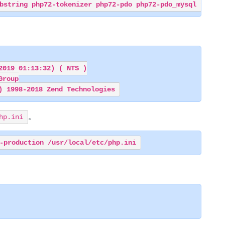
019 01:13:32) ( NTS )

roup

。
hp.ini