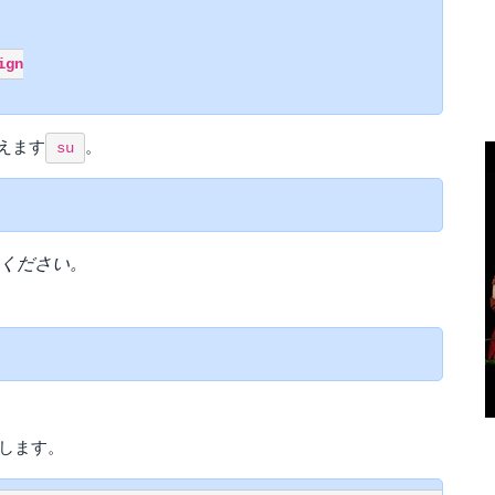
gn

えます
。
su
ください。
ルします。