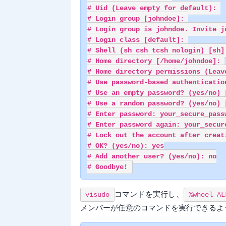
# Uid (Leave empty for default): 

# Login group [johndoe]: 

# Login group is johndoe. Invite j
# Login class [default]: 

# Shell (sh csh tcsh nologin) [sh]:
# Home directory [/home/johndoe]: 

# Home directory permissions (Leave
# Use password-based authentication
# Use an empty password? (yes/no) [
# Use a random password? (yes/no) [
# Enter password: your_secure_passw
# Enter password again: your_secure
# Lock out the account after creati
# OK? (yes/no): yes

# Add another user? (yes/no): no

コマンドを実行し、
visudo
%wheel AL
メンバーが任意のコマンドを実行できるよ