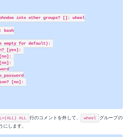
ohndoe into other groups? []: wheel

 bash

 empty for default): 

? [yes]: 

no]: 

no]: 

ord

_password

on? [no]: 

行のコメントを外して、
グループの
L=(ALL) ALL
wheel
うにします。