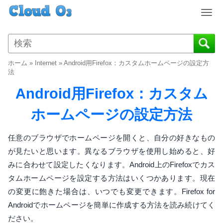
T
o
g
g
l
ホーム
»
Internet
»
Android用Firefox：カスタムホームページの設定方
e
法
n
Android用Firefox：カスタム
a
v
ホームページの設定方法
i
g
a
任意のブラウザでホームページを開くと、自分の好きなもの
t
が見たいと思います。異なるブラウザを使用し始めると、好
i
みに合わせて設定したくなります。Android上のFirefoxでカス
o
タムホームページを設定する方法はいくつかあります。現在
n
の変更に飽きた場合は、いつでも変更できます。Firefox for
Androidでホームページを簡単に作成する方法を読み続けてく
ださい。