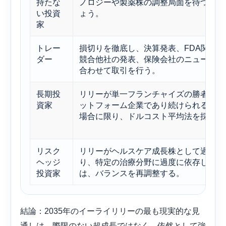
持たな
ノロジーや製薬株の調整局面を待つ方が
い投資
ょう。
家
トレー
損切りを徹底し、決算発表、FDA関連
ダー
競合他社の発表、保険会社のニュース速
合わせて取引を行う。
長期投
リリーが単一フランチャイズの勝者では
資家
ットフォーム企業であり続けられると確
場合に限り、ドルコスト平均法を採用す
リスク
リリーがヘルスケア成長株として過大な
ヘッジ
り、特定の治療分野に過度に依存してい
投資家
は、バランスを再調整する。
結論：2035年のイーライリリーの最も現実的な見
通しは、際限のない超成長ではなく、依然として強