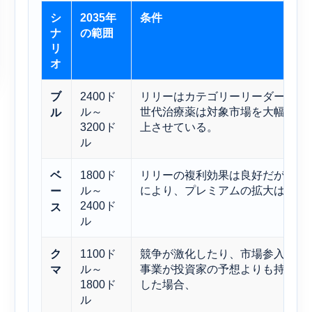
シ
2035年
条件
ナ
の範囲
リ
オ
2400ド
リリーはカテゴリーリーダーシッ
ブ
ル～
世代治療薬は対象市場を大幅に拡
ル
3200ド
上させている。
ル
1800ド
リリーの複利効果は良好だが、競
ベ
ル～
により、プレミアムの拡大は緩や
ー
2400ド
ス
ル
1100ド
競争が激化したり、市場参入が困
ク
ル～
事業が投資家の予想よりも持続性
マ
1800ド
した場合、
ル