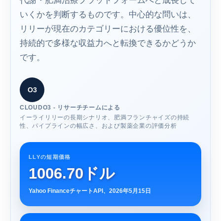
代謝・肥満治療プラットフォームへと成長して
いくかを判断するものです。中心的な問いは、
リリーが現在のカテゴリーにおける優位性を、
持続的で多様な収益力へと転換できるかどうか
です。
O3
CLOUDO3 - リサーチチームによる
イーライリリーの長期シナリオ、肥満フランチャイズの持続
性、パイプラインの幅広さ、および製薬企業の評価分析
LLYの短期価格
1006.70ドル
Yahoo FinanceチャートAPI、2026年5月15日