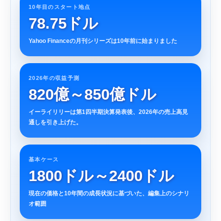
10年目のスタート地点
78.75ドル
Yahoo Financeの月刊シリーズは10年前に始まりました
2026年の収益予測
820億～850億ドル
イーライリリーは第1四半期決算発表後、2026年の売上高見
通しを引き上げた。
基本ケース
1800ドル～2400ドル
現在の価格と10年間の成長状況に基づいた、編集上のシナリ
オ範囲