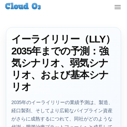
T
o
g
g
l
イーライリリー（LLY）
e
n
2035年までの予測：強
a
v
気シナリオ、弱気シナ
i
g
リオ、および基本シナ
a
t
リオ
i
o
n
2035年のイーライリリーの業績予測は、製造、
経口製剤、そしてより広範なパイプライン資産
がさらに成熟するにつれて、同社がどのような