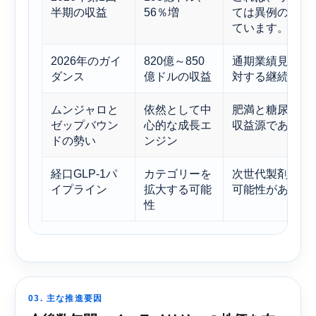
半期の収益
56％増
ては異例のペー
ています。
2026年のガイ
820億～850
通期業績見通し
ダンス
億ドルの収益
対する継続的な
ムンジャロと
依然として中
肥満と糖尿病関
ゼップバウン
心的な成長エ
収益源である。
ドの勢い
ンジン
経口GLP-1パ
カテゴリーを
次世代製剤の成
イプライン
拡大する可能
可能性がある。
性
03. 主な推進要因