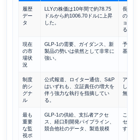
履歴
LLYの株価は10年間で約78.75
長期的
デー
ドルから約1006.70ドルに上昇
の価格
タ
した。
ョンリ
る。
現在
GLP-1の需要、ガイダンス、新
予測は
の市
製品の勢いは依然として非常に
基づい
場状
強い。
況
制度
公式報道、ロイター通信、S&P
アナリ
的シ
はいずれも、立証責任の増大を
してい
グナ
伴う強力な執行を指摘してい
無視し
ル
る。
最も
GLP-1の供給、支払者アクセ
これら
重要
ス、経口剤開発パイプライン、
センチ
な監
競合他社のデータ、製造規模
する可
視ポ