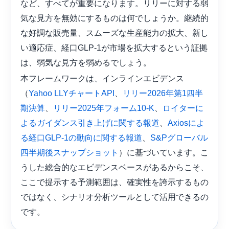
など、すべてが重要になります。リリーに対する弱
気な見方を無効にするものは何でしょうか。継続的
な好調な販売量、スムーズな生産能力の拡大、新し
い適応症、経口GLP-1が市場を拡大するという証拠
は、弱気な見方を弱めるでしょう。
本フレームワークは、インラインエビデンス
（
、
Yahoo LLYチャートAPI
リリー2026年第1四半
、
、
期決算
リリー2025年フォーム10-K
ロイターに
、
よるガイダンス引き上げに関する報道
Axiosによ
、
る経口GLP-1の動向に関する報道
S&Pグローバル
）に基づいています。こ
四半期後スナップショット
うした総合的なエビデンスベースがあるからこそ、
ここで提示する予測範囲は、確実性を誇示するもの
ではなく、シナリオ分析ツールとして活用できるの
です。