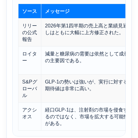
ソース
メッセージ
リリー
2026年第1四半期の売上高と業績見通
の公式
しはともに大幅に上方修正された。
報告
ロイタ
減量と糖尿病の需要は依然として成長
ー
の主要因である。
S&Pグ
GLP-1の勢いは強いが、実行に対する
ローバ
期待値は非常に高い。
ル
アクシ
経口GLP-1は、注射剤の市場を侵食す
オス
るのではなく、市場を拡大する可能性
がある。