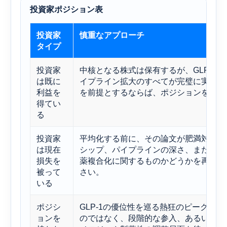
投資家ポジション表
投資家
慎重なアプローチ
タイプ
投資家
中核となる株式は保有するが、GLP-1
は既に
イプライン拡大のすべてが完璧に実行さ
利益を
を前提とするならば、ポジションを縮小
得てい
る
投資家
平均化する前に、その論文が肥満対策の
は現在
シップ、パイプラインの深さ、または長
損失を
薬複合化に関するものかどうかを再評価
被って
さい。
いる
ポジシ
GLP-1の優位性を巡る熱狂のピークを
ョンを
のではなく、段階的な参入、あるいはバ