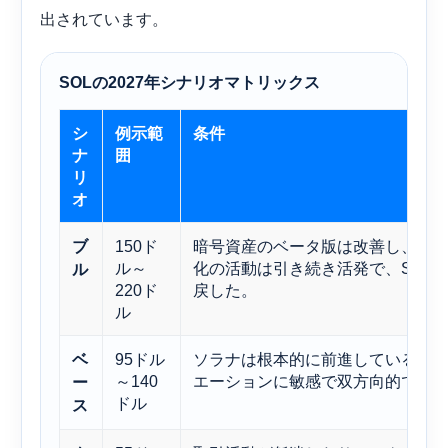
出されています。
SOLの2027年シナリオマトリックス
シ
例示範
条件
ナ
囲
リ
オ
150ド
暗号資産のベータ版は改善し、ス
ブ
ル～
化の活動は引き続き活発で、SOL
ル
220ド
戻した。
ル
95ドル
ソラナは根本的に前進しているが
ベ
～140
エーションに敏感で双方向的であ
ー
ドル
ス