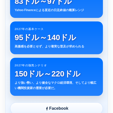
83ドル～97ドル
Yahoo Financeによる直近の日足終値の概算レンジ
2027年の基本ケース
95ドル～140ドル
高揚感を必要とせず、より着実な普及が求められる
2027年の強気シナリオ
150ドル～220ドル
より強い勢い、より健全なマクロ経済環境、そしてより幅広
い機関投資家の需要が必要だ。
Facebook