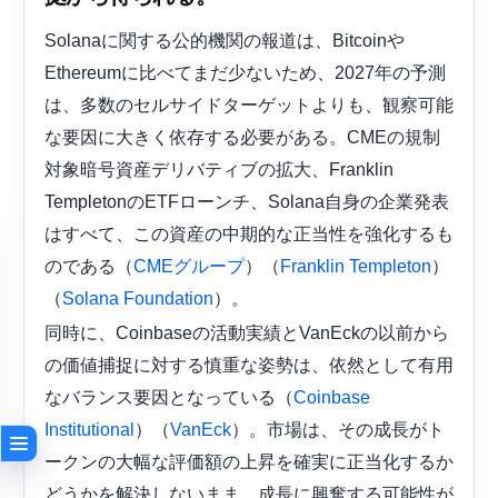
Solanaに関する公的機関の報道は、Bitcoinや
Ethereumに比べてまだ少ないため、2027年の予測
は、多数のセルサイドターゲットよりも、観察可能
な要因に大きく依存する必要がある。CMEの規制
対象暗号資産デリバティブの拡大、Franklin
TempletonのETFローンチ、Solana自身の企業発表
はすべて、この資産の中期的な正当性を強化するも
のである（
）（
）
CMEグループ
Franklin Templeton
（
）。
Solana Foundation
同時に、Coinbaseの活動実績とVanEckの以前から
の価値捕捉に対する慎重な姿勢は、依然として有用
なバランス要因となっている（
Coinbase
）（
）。市場は、その成長がト
Institutional
VanEck
ークンの大幅な評価額の上昇を確実に正当化するか
どうかを解決しないまま、成長に興奮する可能性が