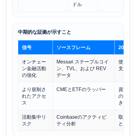
ドル
中期的な証拠が示すこと
信号
ソースフレーム
2027
オンチェー
Messari ステーブルコイ
使用範
ン金融活動
ン、TVL、および REV
支える
の強化
データ
より規制さ
CMEとETFのラッパー
資本の
れたアクセ
のポジ
ス
きる。
活動集中リ
Coinbaseのアクティビ
取引主
スク
ティ分析
と、勢