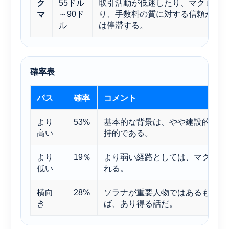
55ドル
取引活動が低迷したり、マクロ経
ク
～90ド
り、手数料の質に対する信頼が低
マ
ル
は停滞する。
確率表
パス
確率
コメント
より
53%
基本的な背景は、やや建設的な偏
高い
持的である。
より
19％
より弱い経路としては、マクロス
低い
れる。
横向
28%
ソラナが重要人物ではあるものの
き
ば、あり得る話だ。