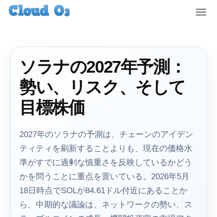
T
o
g
g
l
ソラナの2027年予測：
e
n
勢い、リスク、そして
a
v
目標株価
i
g
a
2027年のソラナの予測は、チェーンのアイデン
t
ティティを刷新することよりも、現在の価格水
i
準がすでに過剰な慎重さを反映しているかどう
o
n
かを問うことに重点を置いている。2026年5月
18日時点でSOLが84.61ドル付近にあることか
ら、中期的な議論は、ネットワークの勢い、ス