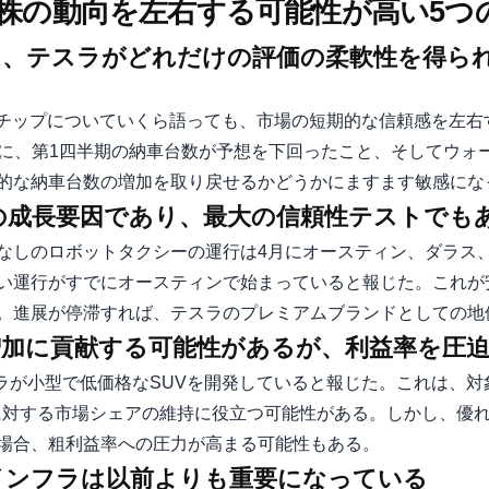
株の動向を左右する可能性が高い5つ
定は、テスラがどれだけの評価の柔軟性を得ら
Iチップについていくら語っても、市場の短期的な信頼感を左右
もに、第1四半期の納車台数が予想を下回ったこと、そしてウォ
的な納車台数の増加を取り戻せるかどうかにますます敏感にな
大の成長要因であり、最大の信頼性テストでも
なしのロボットタクシーの運行は4月にオースティン、ダラス
い運行がすでにオースティンで始まっていると報じた。これが
。進展が停滞すれば、テスラのプレミアムブランドとしての地
数増加に貢献する可能性があるが、利益率を圧
スラが小型で低価格なSUVを開発していると報じた。これは、
に対する市場シェアの維持に役立つ可能性がある。しかし、優
場合、粗利益率への圧力が高まる可能性もある。
、インフラは以前よりも重要になっている