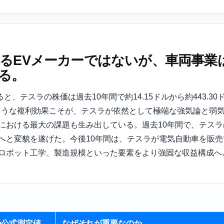
るEVメーカーではないが、車両事業
る。
タによると、テスラの株価は過去10年間で約14.15ドルから約443.
このような複利効果こそが、テスラが依然として極端な強気論と弱
における最大の課題も生み出している。過去10年間で、テスラ
と変貌を遂げた。今後10年間は​​、テスラが電気自動車を販
ロボット工学、製造規模といった要素をより強固な収益構成へ
の公式測定値
なぜそれが重要なのか