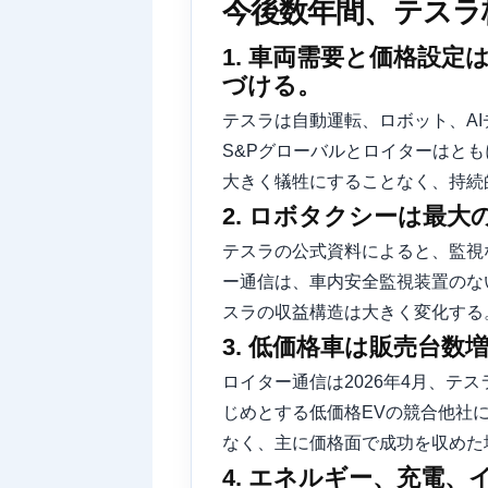
今後数年間、テスラ
1. 車両需要と価格設
づける。
テスラは自動運転、ロボット、A
S&Pグローバルとロイターはと
大きく犠牲にすることなく、持続
2. ロボタクシーは最
テスラの公式資料によると、監視
ー通信は、車内安全監視装置のな
スラの収益構造は大きく変化する
3. 低価格車は販売台
ロイター通信は2026年4月、テ
じめとする低価格EVの競合他社
なく、主に価格面で成功を収めた
4. エネルギー、充電