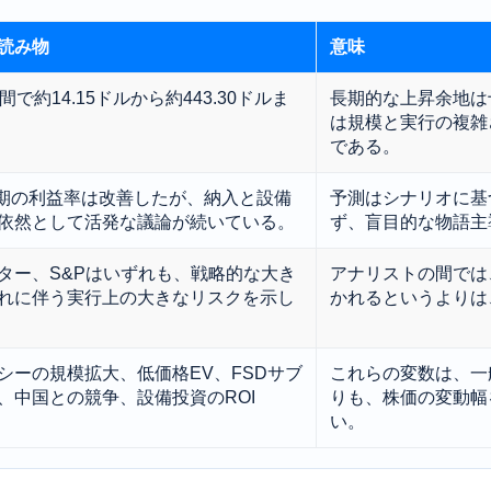
読み物
意味
で約14.15ドルから約443.30ドルま
長期的な上昇余地は
は規模と実行の複雑
である。
四半期の利益率は改善したが、納入と設備
予測はシナリオに基
依然として活発な議論が続いている。
ず、盲目的な物語主
ター、S&Pはいずれも、戦略的な大き
アナリストの間では
れに伴う実行上の大きなリスクを示し
かれるというよりは
シーの規模拡大、低価格EV、FSDサブ
これらの変数は、一
、中国との競争、設備投資のROI
りも、株価の変動幅
い。