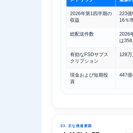
2026年第1四半期の
223
収益
16％
総配送件数
202
は358
有効なFSDサブス
128
クリプション
現金および短期投
447億
資
03. 主な推進要因