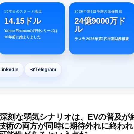
10年目のスタート地点
2026年第1四半期の設備投資
14.15ドル
24億9000万ド
ル
Yahoo Financeの月刊シリーズは
10年前に始まりました
テスラ 2026年第1四半期財務概要
LinkedIn
Telegram
深刻な弱気シナリオは、EVの普及が
技術の両方が同時に期待外れに終われ