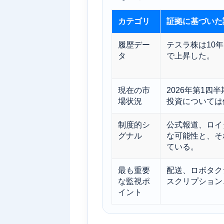
カテゴリ
証拠に基づいた
履歴デー
テスラ株は10年間
タ
で上昇した。
現在の市
2026年第1
場状況
投資については
制度的シ
公式報道、ロイ
グナル
な可能性と、そ
ている。
最も重要
配送、ロボタク
な監視ポ
スクリプション
イント