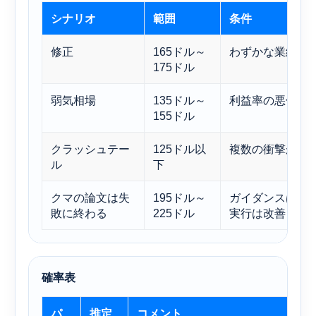
シナリオ
範囲
条件
修正
165ドル～
わずかな業績不
175ドル
弱気相場
135ドル～
利益率の悪化と
155ドル
クラッシュテー
125ドル以
複数の衝撃が同
ル
下
クマの論文は失
195ドル～
ガイダンスは保
敗に終わる
225ドル
実行は改善して
確率表
パ
推定
コメント