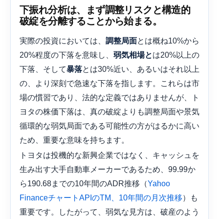
下振れ分析は、まず調整リスクと構造的
破綻を分離することから始まる。
実際の投資においては、
とは概ね10%から
調整局面
20%程度の下落を意味し、
は20%以上の
弱気相場と
下落、そして
とは30%近い、あるいはそれ以上
暴落
の、より深刻で急速な下落を指します。これらは市
場の慣習であり、法的な定義ではありませんが、ト
ヨタの株価下落は、真の破綻よりも調整局面や景気
循環的な弱気局面である可能性の方がはるかに高い
ため、重要な意味を持ちます。
トヨタは投機的な新興企業ではなく、キャッシュを
生み出す大手自動車メーカーであるため、99.99か
ら190.68までの10年間のADR推移（
Yahoo
）も
FinanceチャートAPIのTM、10年間の月次推移
重要です。したがって、弱気な見方は、破産のよう