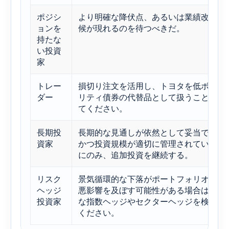
ポジシ
より明確な降伏点、あるいは業績改善の
ョンを
候が現れるのを待つべきだ。
持たな
い投資
家
トレー
損切り注文を活用し、トヨタを低ボラテ
ダー
リティ債券の代替品として扱うことは避
てください。
長期投
長期的な見通しが依然として妥当であり
資家
かつ投資規模が適切に管理されている場
にのみ、追加投資を継続する。
リスク
景気循環的な下落がポートフォリオ全体
ヘッジ
悪影響を及ぼす可能性がある場合は、単
投資家
な指数ヘッジやセクターヘッジを検討し
ください。