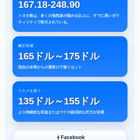
167.18-248.90
トヨタ株は、多くの強気派が認める以上に、すでに高いボラ
ティリティで取引されている。
矯正区域
165ドル～175ドル
現在の水準からの通常の下落リセット
リスクを負う
135ドル～155ドル
より持続的な収益またはマクロ経済的な圧力が必要
Facebook