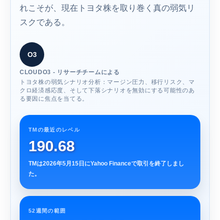
れこそが、現在トヨタ株を取り巻く真の弱気リ
スクである。
O3
CLOUDO3 - リサーチチームによる
トヨタ株の弱気シナリオ分析：マージン圧力、移行リスク、マ
クロ経済感応度、そして下落シナリオを無効にする可能性のあ
る要因に焦点を当てる。
TMの最近のレベル
190.68
TMは2026年5月15日にYahoo Financeで取引を終了しまし
た。
52週間の範囲