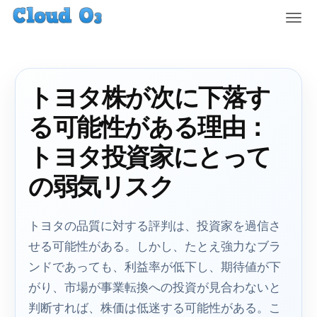
T
o
g
g
l
トヨタ株が次に下落す
e
n
る可能性がある理由：
a
v
トヨタ投資家にとって
i
g
の弱気リスク
a
t
i
トヨタの品質に対する評判は、投資家を過信さ
o
せる可能性がある。しかし、たとえ強力なブラ
n
ンドであっても、利益率が低下し、期待値が下
がり、市場が事業転換への投資が見合わないと
判断すれば、株価は低迷する可能性がある。こ