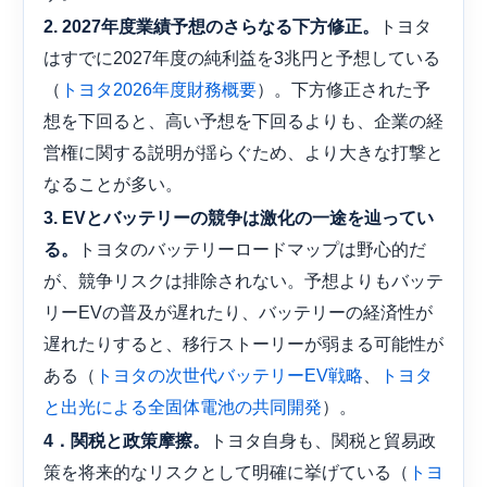
トヨタ
2. 2027年度業績予想のさらなる下方修正。
はすでに2027年度の純利益を3兆円と予想している
（
）。下方修正された予
トヨタ2026年度財務概要
想を下回ると、高い予想を下回るよりも、企業の経
営権に関する説明が揺らぐため、より大きな打撃と
なることが多い。
3. EVとバッテリーの競争は激化の一途を辿ってい
トヨタのバッテリーロードマップは野心的だ
る。
が、競争リスクは排除されない。予想よりもバッテ
リーEVの普及が遅れたり、バッテリーの経済性が
遅れたりすると、移行ストーリーが弱まる可能性が
ある（
、
トヨタの次世代バッテリーEV戦略
トヨタ
）。
と出光による全固体電池の共同開発
トヨタ自身も、関税と貿易政
4．関税と政策摩擦。
策を将来的なリスクとして明確に挙げている（
トヨ