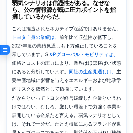
弱気シナリオは信憑性がある。なぜな
ら、公の情報源が既に圧力ポイントを指
摘しているからだ。
これは捏造されたネガティブな話ではありません。
前年比で収益性が低下し、
トヨタ自身の業績は、
2027年度の業績見通しも下方修正していることを
示しています。S
&Pグローバル・モビリティは、
価格とコストの圧力により、業界はほぼ横ばい状態
にあると分析しています。
主
同社の生産見通しは、
要生産地域に影響を与えるエネルギーおよび地政学
的リスクを依然として指摘しています。
だからといってトヨタが経営破綻した企業というわ
けではない。むしろ、厳しい環境下で力強く事業を
展開している企業だと言える。弱気シナリオとして
は、それで十分だ。たとえ根底にあるブランドが世
界トップクラスであっても、期待値が下がれば株価