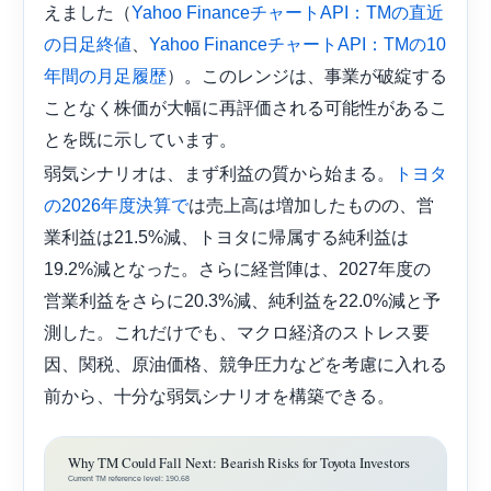
えました（
Yahoo FinanceチャートAPI：TMの直近
、
の日足終値
Yahoo FinanceチャートAPI：TMの10
）。このレンジは、事業が破綻する
年間の月足履歴
ことなく株価が大幅に再評価される可能性があるこ
とを既に示しています。
弱気シナリオは、まず利益の質から始まる。
トヨタ
は売上高は増加したものの、営
の2026年度決算で
業利益は21.5%減、トヨタに帰属する純利益は
19.2%減となった。さらに経営陣は、2027年度の
営業利益をさらに20.3%減、純利益を22.0%減と予
測した。これだけでも、マクロ経済のストレス要
因、関税、原油価格、競争圧力などを考慮に入れる
前から、十分な弱気シナリオを構築できる。