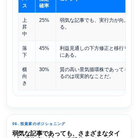
ス
確率
上
25%
弱気な記事でも、実行力が向上し
昇
る。
中
落
45%
利益見通しの下方修正と移行リス
下
にある。
横
30%
質の高い景気循環株であっても、
向
るのは現実的なことだ。
き
06. 投資家のポジショニング
弱気な記事であっても、さまざまなタイ