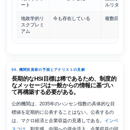
ート
ルリターン
地政学的リ
今も存在している
複数回の展
スクプレミ
アム
04. 機関投資家の予測とアナリストの見解
長期的なHSI目標は稀であるため、制度的
なメッセージは一般からの情報に基づい
て再構築する必要がある。
公的機関は、2035年のハンセン指数の具体的な目
標値を定期的に公表することはない。公表するの
は、マクロ経済と企業収益の見通しである。
インベ
、割安感、中国への資金流入、企業収益の回
スコは