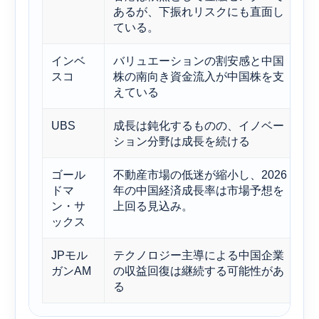
あるが、下振れリスクにも直面し
ている。
インベ
バリュエーションの割安感と中国
中
スコ
株の南向き資金流入が中国株を支
えている
UBS
成長は鈍化するものの、イノベー
選
ション分野は成長を続ける
ま
ゴール
不動産市場の低迷が縮小し、2026
収
ドマ
年の中国経済成長率は市場予想を
ン・サ
上回る見込み。
ックス
JPモル
テクノロジー主導による中国企業
H
ガンAM
の収益回復は継続する可能性があ
イ
る
昇