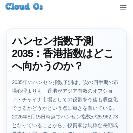
T
o
g
g
l
ハンセン指数予測
e
n
2035：香港指数はどこ
a
v
へ向かうのか？
i
g
a
2035年のハンセン指数予測は、次の四半期の市
t
場心理よりも、香港がアジア有数のオフショ
i
ア・チャイナ市場としての役割を今後も収益化
o
n
できるかどうかという点に重きを置いている。
2026年5月15日時点でハンセン指数が25,962.73
となっていることから、投資家は純粋な長期成