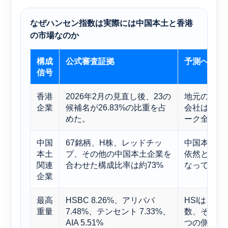
なぜハンセン指数は実際には中国本土と香港
の市場なのか
構成
公式審査証拠
予測への影
信号
香港
2026年2月の見直し後、23の
地元の銀行
企業
候補名が26.83%の比重を占
会社は依然
めた。
ーク全体を
中国
67銘柄、H株、レッドチッ
中国本土の
本土
プ、その他の中国本土企業を
依然として
関連
合わせた構成比率は約73%
なっている
企業
最高
HSBC 8.26%、アリババ
HSIは、
重量
7.48%、テンセント 7.33%、
数、そして
AIA 5.51%
つの側面を