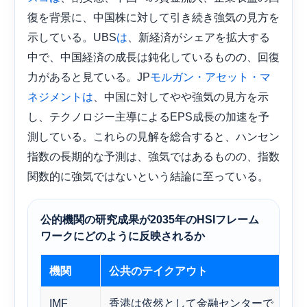
復を背景に、中国株に対して引き続き強気の見方を
示している。UBS
、新経済がシェアを拡大​​する
は
中で、中国経済の成長は鈍化しているものの、回復
力があると見ている。JP
モルガン・アセット・マ
、中国に対してやや強気の見方を示
ネジメントは
し、テクノロジー主導によるEPS成長の加速を予
測している。これらの見解を総合すると、ハンセン
指数の長期的な予測は、強気ではあるものの、指数
関数的に強気ではないという結論に至っている。
公的機関の研究成果が2035年のHSIフレーム
ワークにどのように反映されるか
機関
公共のテイクアウト
2
IMF
香港は依然として金融センターで
免