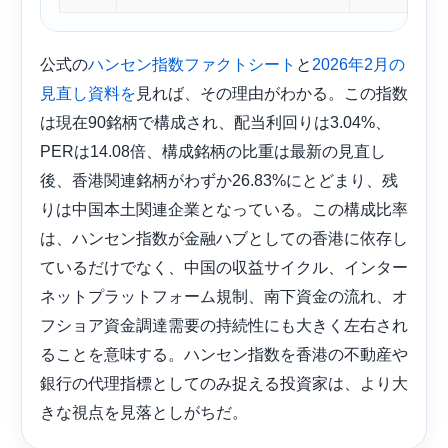
公式の
と
ハンセン指数ファクトシート
2026年2月の
見れば、その理由がわかる。この指数
見直し資料を
は現在90銘柄で構成され、配当利回りは3.04%、
PERは14.08倍、構成銘柄の比重は最新の見直し
後、香港関連銘柄がわずか26.83%にとどまり、残
りは中国本土関連企業となっている。この構成比率
は、ハンセン指数が金融ハブとしての香港に依存し
ているだけでなく、中国の収益サイクル、インター
ネットプラットフォーム規制、南下資金の流れ、オ
フショア資金調達需要の持続性にも大きく左右され
ることを意味する。ハンセン指数を香港の不動産や
銀行の代理指標としてのみ捉える投資家は、より大
きな視点を見落としがちだ。