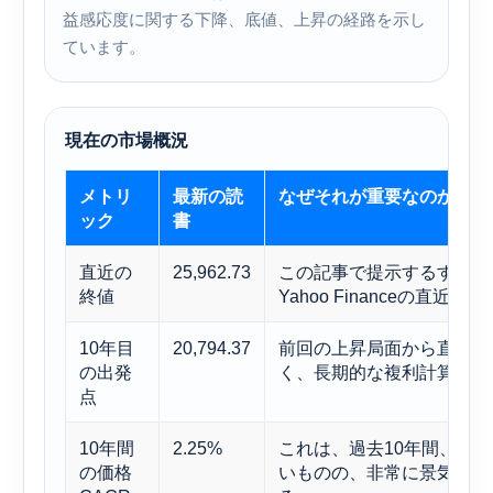
益感応度に関する下降、底値、上昇の経路を示し
ています。
現在の市場概況
メトリ
最新の読
なぜそれが重要なのか
ック
書
直近の
25,962.73
この記事で提示するすべての
終値
Yahoo Financeの直
10年目
20,794.37
前回の上昇局面から直線的
の出発
く、長期的な複利計算の根
点
10年間
2.25%
これは、過去10年間、ハン
の価格
いものの、非常に景気循環