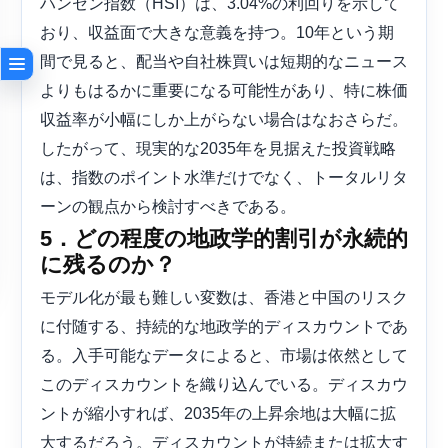
ハンセン指数（HSI）は、3.04%の利回りを示して
おり、収益面で大きな意義を持つ。10年という期
間で見ると、配当や自社株買いは短期的なニュース
よりもはるかに重要になる可能性があり、特に株価
収益率が小幅にしか上がらない場合はなおさらだ。
したがって、現実的な2035年を見据えた投資戦略
は、指数のポイント水準だけでなく、トータルリタ
ーンの観点から検討すべきである。
5．どの程度の地政学的割引が永続的
に残るのか？
モデル化が最も難しい変数は、香港と中国のリスク
に付随する、持続的な地政学的ディスカウントであ
る。入手可能なデータによると、市場は依然として
このディスカウントを織り込んでいる。ディスカウ
ントが縮小すれば、2035年の上昇余地は大幅に拡
大するだろう。ディスカウントが持続または拡大す