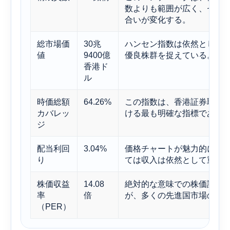
数よりも範囲が広く、セク
合いが変化する。
総市場価
30兆
ハンセン指数は依然として
値
9400億
優良株群を捉えている。
香港ド
ル
時価総額
64.26%
この指数は、香港証券取引
カバレッ
ける最も明確な指標であり
ジ
配当利回
3.04%
価格チャートが魅力的に見
り
ては収入は依然として重要
株価収益
14.08
絶対的な意味での株価評価
率
倍
が、多くの先進国市場の成
（PER）