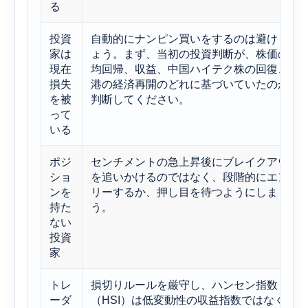
る
投資
自動的にナンピン買いをするのは避けまし
家は
ょう。まず、当初の投資判断が、株価の平
現在
均回帰、収益、中国ハイテク株の回復、香
損失
港の経済再開のどれに基づいていたのかを
を被
判断してください。
って
いる
ポジ
センチメントの急上昇後にブレイクアウト
ショ
を追いかけるのではなく、段階的にエント
ンを
リーするか、押し目を待つようにしましょ
持た
う。
ない
投資
家
トレ
損切りルールを厳守し、ハンセン指数
ーダ
（HSI）は低変動性の収益指数ではなく、