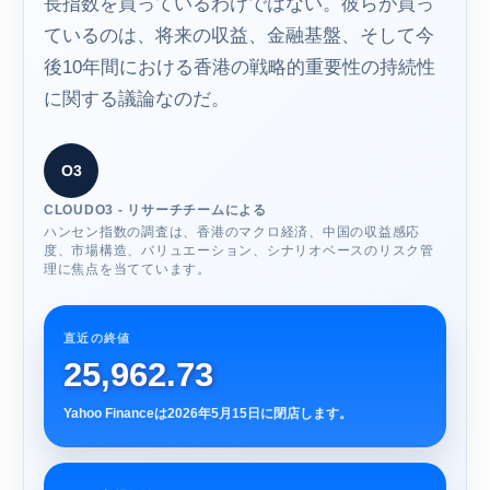
長指数を買っているわけではない。彼らが買っ
ているのは、将来の収益、金融基盤、そして今
後10年間における香港の戦略的重要性の持続性
に関する議論なのだ。
O3
CLOUDO3 - リサーチチームによる
ハンセン指数の調査は、香港のマクロ経済、中国の収益感応
度、市場構造、バリュエーション、シナリオベースのリスク管
理に焦点を当てています。
直近の終値
25,962.73
Yahoo Financeは2026年5月15日に閉店します。