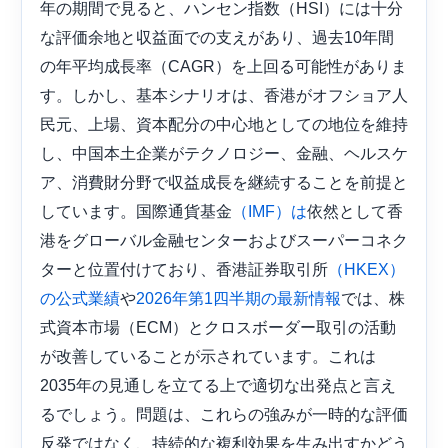
年の期間で見ると、ハンセン指数（HSI）には十分
な評価余地と収益面での支えがあり、過去10年間
の年平均成長率（CAGR）を上回る可能性がありま
す。しかし、基本シナリオは、香港がオフショア人
民元、上場、資本配分の中心地としての地位を維持
し、中国本土企業がテクノロジー、金融、ヘルスケ
ア、消費財分野で収益成長を継続することを前提と
しています。国際通貨基金
依然として香
（IMF）は
港をグローバル金融センターおよびスーパーコネク
ターと位置付けており、香港証券取引所
（HKEX）
や
では、株
の公式業績
2026年第1四半期の最新情報
式資本市場（ECM）とクロスボーダー取引の活動
が改善していることが示されています。これは
2035年の見通しを立てる上で適切な出発点と言え
るでしょう。問題は、これらの強みが一時的な評価
反発ではなく、持続的な複利効果を生み出すかどう