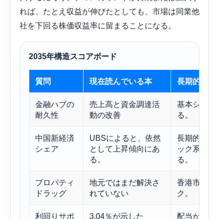
れば、たとえ収益が伸びたとしても、市場は同業他
社を下回る株価収益率に留まることになる。
2035年構造スコアボード
質問
現在読んでいる本
長期的な影
金融ハブの
売上高と資金調達活
基本シナリ
耐久性
動の改善
る。
中国新経済
UBSによると、依然
長期的に、
シェア
として上昇傾向にあ
ック系学生
る。
る。
プロパティ
地元ではまだ解決さ
香港市場心
ドラッグ
れていない
ク。
利回りサポ
3.04％が示した
配当が安定