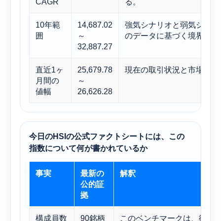
CAGR
る。
10年範
14,687.02
強気シナリオと弱気シナリ
囲
～
のデータに基づく境界線を
32,887.27
直近1ヶ
25,679.78
現在の取引状況と市場の短
月間の
～
値幅
26,626.28
今日のHSIの公式ファクトシートには、この
指数について何が書かれているか
事実
最新の
解釈
公的証
拠
構成員数
90銘柄
このベンチマークは、従来の