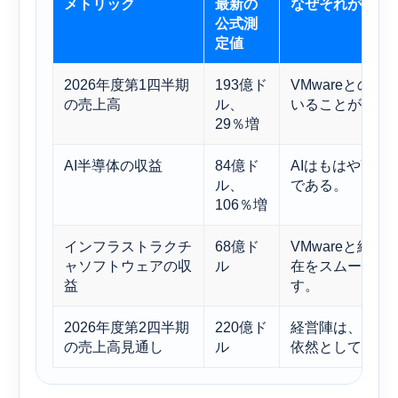
メトリック
最新の
なぜそれが重要
公式測
定値
2026年度第1四半期
193億ド
VMwareとの
の売上高
ル、
いることが分か
29％増
AI半導体の収益
84億ド
AIはもはや副
ル、
である。
106％増
インフラストラクチ
68億ド
VMwareと継
ャソフトウェアの収
ル
在をスムーズに
益
す。
2026年度第2四半期
220億ド
経営陣は、特に
の売上高見通し
ル
依然として強い