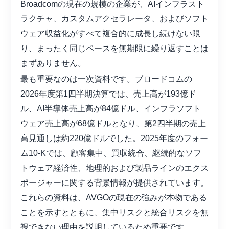
Broadcomの現在の規模の企業が、AIインフラスト
ラクチャ、カスタムアクセラレータ、およびソフト
ウェア収益化がすべて複合的に成長し続けない限
り、まったく同じペースを無期限に繰り返すことは
まずありません。
最も重要なのは一次資料です。ブロードコムの
2026年度第1四半期決算では、売上高が193億ド
ル、AI半導体売上高が84億ドル、インフラソフト
ウェア売上高が68億ドルとなり、第2四半期の売上
高見通しは約220億ドルでした。2025年度のフォー
ム10-Kでは、顧客集中、買収統合、継続的なソフ
トウェア経済性、地理的および製品ラインのエクス
ポージャーに関する背景情報が提供されています。
これらの資料は、AVGOの現在の強みが本物である
ことを示すとともに、集中リスクと統合リスクを無
視できない理由を説明しているため重要です。