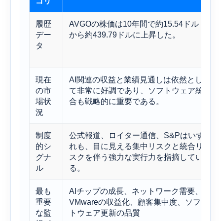
ゴリ
履歴
AVGOの株価は10年間で約15.54ドル
デー
から​​約439.79ドルに上昇した。
タ
現在
AI関連の収益と業績見通しは依然とし
の市
て非常に好調であり、ソフトウェア統
場状
合も戦略的に重要である。
況
制度
公式報道、ロイター通信、S&Pはいず
的シ
れも、目に見える集中リスクと統合リ
グナ
スクを伴う強力な実行力を指摘してい
ル
る。
最も
AIチップの成長、ネットワーク需要、
重要
VMwareの収益化、顧客集中度、ソフ
な監
トウェア更新の品質