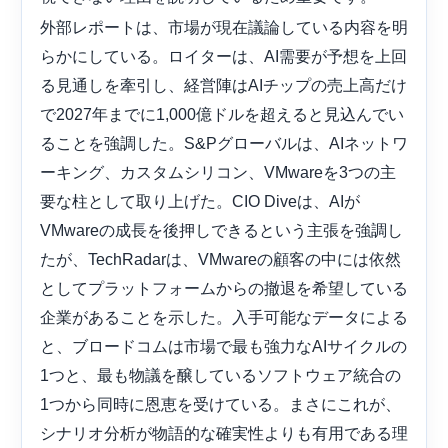
外部レポートは、市場が現在議論している内容を明
らかにしている。ロイターは、AI需要が予想を上回
る見通しを牽引し、経営陣はAIチップの売上高だけ
で2027年までに1,000億ドルを超えると見込んでい
ることを強調した。S&Pグローバルは、AIネットワ
ーキング、カスタムシリコン、VMwareを3つの主
要な柱として取り上げた。CIO Diveは、AIが
VMwareの成長を後押しできるという主張を強調し
たが、TechRadarは、VMwareの顧客の中には依然
としてプラットフォームからの撤退を希望している
企業があることを示した。入手可能なデータによる
と、ブロードコムは市場で最も強力なAIサイクルの
1つと、最も物議を醸しているソフトウェア統合の
1つから同時に恩恵を受けている。まさにこれが、
シナリオ分析が物語的な確実性よりも有用である理