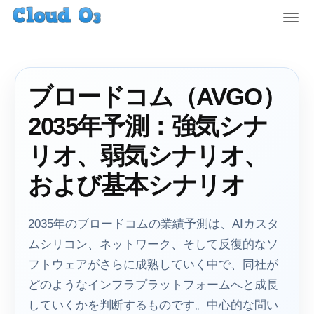
T
o
g
g
l
ブロードコム（AVGO）
e
n
2035年予測：強気シナ
a
v
リオ、弱気シナリオ、
i
g
および基本シナリオ
a
t
i
2035年のブロードコムの業績予測は、AIカスタ
o
ムシリコン、ネットワーク、そして反復的なソ
n
フトウェアがさらに成熟していく中で、同社が
どのようなインフラプラットフォームへと成長
していくかを判断するものです。中心的な問い