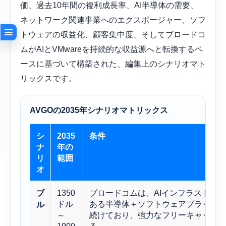
価、過去10年間の複利成長率、AI半導体の需要、
ネットワーク関連事業へのエクスポージャー、ソフ
トウェアの収益化、顧客集中度、そしてブロードコ
ムがAIとVMwareを持続的な収益源へと転換するペ
ースに基づいて構築された、編集上のシナリオマト
リックスです。
AVGOの2035年シナリオマトリックス
シ
2035
条件
ナ
年の
リ
範囲
オ
1350
ブロードコムは、AIインフラストラ
ブ
ドル
ある半導体＋ソフトウェアプラット
ル
～
続けており、強力なフリーキャッシ