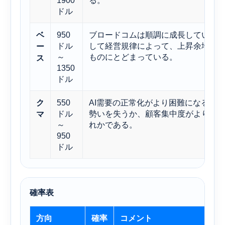
1900
る。
ドル
950
ブロードコムは順調に成長している
ベ
ドル
して経営規律によって、上昇余地は過
ー
～
ものにとどまっている。
ス
1350
ドル
550
AI需要の正常化がより困難になるか
ク
ドル
勢いを失うか、顧客集中度がより大
マ
～
れかである。
950
ドル
確率表
方向
確率
コメント