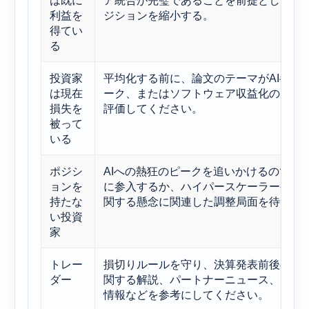
は既に
ア統合が完璧であることを前提としてい
利益を
ジションを縮小する。
得てい
る
投資家
平均化する前に、論文のテーマがAI半導
は現在
ーク、またはソフトウェア収益化のどれ
損失を
評価してください。
被って
いる
ポジシ
AIへの熱狂のピークを追いかけるのでは
ョンを
に参入するか、ハイパースケーラーやソ
持たな
関する懸念に関連した調整局面を待つべ
い投資
家
トレー
損切りルールを守り、決算発表前後の取引
ダー
関する解説、パートナーニュース、ソフ
情報などを参考にしてください。