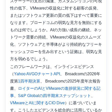
スケーラーの支出の減速、カスタムシリコンの可視
性の低下、VMwareの収益化に対する顧客の反発、
またはソフトウェア更新の質の低下はすべて重要に
なります。ブロードコムの弱気な見方を無効にする
ものは何でしょうか。AIの力強い成長の継続、ネッ
トワーク需要の持続、VMwareの収益化のスムーズ
化、ソフトウェアと半導体がより持続的なフリーキ
ャッシュフローを生み出すという証拠は、弱気な見
方を弱めるでしょう。
このフレームワークは、インラインエビデンス
（
、 Broadcomの2026年
Yahoo AVGOチャートAPI
度第
、 Broadcomの2025年度年次報告
1四半期
決算
書、
ロイターのAIとVMwareの進捗状況に関する記
、
、
事
S&P Globalの四半期末スナップショット
）に基づいていま
VMwareとAIに関するCIO Dive
す。こうしたエビデンスを総合的に活用しているか