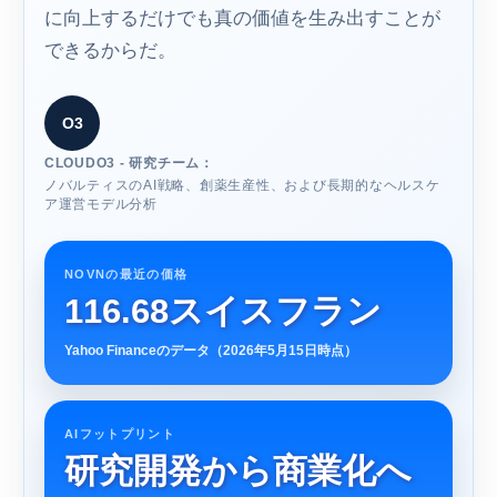
に向上するだけでも真の価値を生み出すことが
できるからだ。
O3
CLOUDO3 - 研究チーム：
ノバルティスのAI戦略、創薬生産性、および長期的なヘルスケ
ア運営モデル分析
NOVNの最近の価格
116.68スイスフラン
Yahoo Financeのデータ（2026年5月15日時点）
AIフットプリント
研究開発から商業化へ