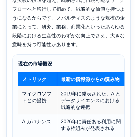
フローへと移行して初めて、戦略的な価値を持つよ
うになるからです。ノバルティスのような規模の企
業にとって、研究、業務、商業化といったあらゆる
段階における生産性のわずかな向上でさえ、大きな
意味を持つ可能性があります。
現在の市場概況
メトリック
最新の情報源からの読み物
な
マイクロソフ
2019年に発表された、AIと
こ
トとの提携
データサイエンスにおける
は
戦略的な連携
り
AIガバナンス
2026年に責任ある利用に関
規
する枠組みが発表される
だ
こ