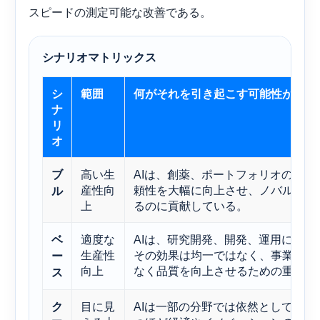
スピードの測定可能な改善である。
シナリオマトリックス
シ
範囲
何がそれを引き起こす可能性が高い
ナ
リ
オ
高い生
AIは、創薬、ポートフォリオの最
ブ
産性向
頼性を大幅に向上させ、ノバルティ
ル
上
るのに貢献している。
適度な
AIは、研究開発、開発、運用にお
ベ
生産性
その効果は均一ではなく、事業全体
ー
向上
なく品質を向上させるための重要な
ス
目に見
AIは一部の分野では依然として有
ク