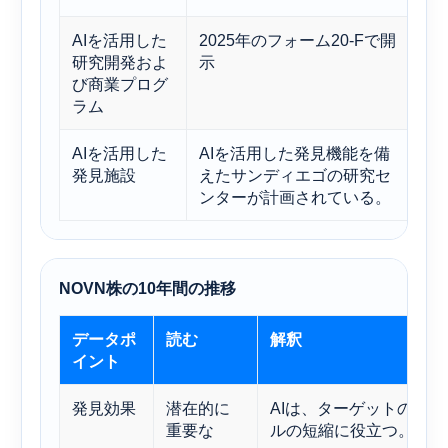
AIを活用した
2025年のフォーム20-Fで開
A
研究開発およ
示
優
び商業プログ
と
ラム
AIを活用した
AIを活用した発見機能を備
こ
発見施設
えたサンディエゴの研究セ
計
ンターが計画されている。
と
NOVN株の10年間の推移
データポ
読む
解釈
イント
発見効果
潜在的に
AIは、ターゲットの優
重要な
ルの短縮に役立つ。