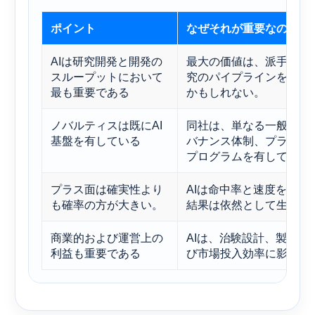
ポイント
なぜそれが重要なのか
AIは研究開発と開発の
最大の価値は、派手な消
スループットにおいて
究のパイプラインをより
最も重要である
かもしれない。
ノバルティスは既にAI
同社は、単なる一般的な
基盤を有している
バナンス体制、プラット
プログラムを有している
プラス面は確実性より
AIは命中率と速度を向
も確率の方が大きい。
結果は依然として生物学
商業的および運営上の
AIは、治験設計、製造
利益も重要である
び市場投入効率に影響を