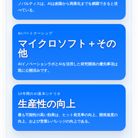
ノバルティスは、AIは創薬から商業化までを網羅できると述
べている。
AIパートナーシップ
マイクロソフト＋その
他
AIイノベーションラボとAIを活用した研究開発の優先事項は
既に公開済みです。
10年間のAI基本シナリオ
生産性の向上
最も可能性の高い効果は、ヒット発見率の向上、開発速度の
向上、および営業レバレッジの向上である。