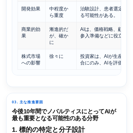
開発効果
中程度か
治験設計、患者選定、デ
ら重度
る可能性がある。
商業的効
漸進的だ
AIは、価格戦略、顧客
果
が、確か
参入準備などに役立つ可
に
株式市場
徐々に
投資家は、AIが生産性
への影響
合にのみ、AIを評価す
03. 主な推進要因
今後10年間でノバルティスにとってAIが
最も重要となる可能性のある分野
1. 標的の特定と分子設計