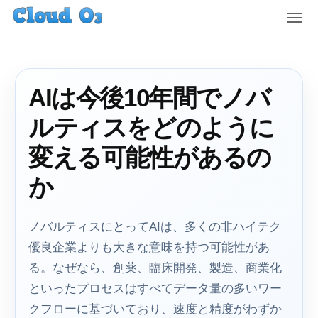
T
o
g
g
l
AIは今後10年間でノバ
e
n
ルティスをどのように
a
v
変える可能性があるの
i
g
か
a
t
i
ノバルティスにとってAIは、多くの非ハイテク
o
優良企業よりも大きな意味を持つ可能性があ
n
る。なぜなら、創薬、臨床開発、製造、商業化
といったプロセスはすべてデータ量の多いワー
クフローに基づいており、速度と精度がわずか