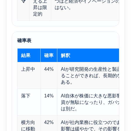
える上
つほど経済やイノベーションのペー
マ
昇は限
はない。
定的
確率表
結果
確率
解釈
上昇中
44%
AIが研究開発の生産性と製品発
ることができれば、長期的な株式
ある。
落下
14%
AI自体が株価に大きな悪影響を
資が無駄になったり、ガバナンス
は別だ。
横方向
42%
AIが社内業務に役立つのであれ
に移動
影響は緩やかで、その影響を切り