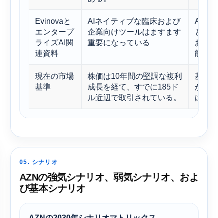
Evinovaと
AIネイティブな臨床および
AIの
エンタープ
企業向けツールはますます
ともに
ライズAI関
重要になっている
および
連資料
能性が
現在の市場
株価は10年間の堅調な複利
基本シ
基準
成長を経て、すでに185ド
が、現
ル近辺で取引されている。
はなら
05. シナリオ
AZNの強気シナリオ、弱気シナリオ、およ
び基本シナリオ
AZNの2030年シナリオマトリックス