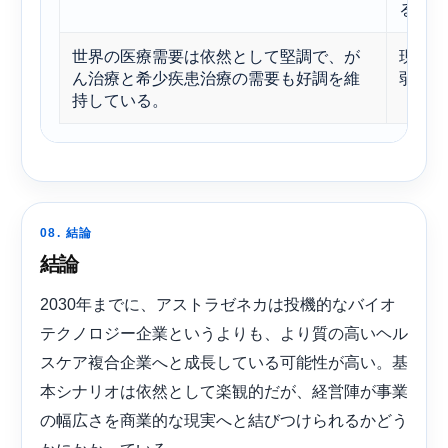
るだろ
世界の医療需要は依然として堅調で、が
現在の
ん治療と希少疾患治療の需要も好調を維
弱気な
持している。
08. 結論
結論
2030年までに、アストラゼネカは投機的なバイオ
テクノロジー企業というよりも、より質の高いヘル
スケア複合企業へと成長している可能性が高い。基
本シナリオは依然として楽観的だが、経営陣が事業
の幅広さを商業的な現実へと結びつけられるかどう