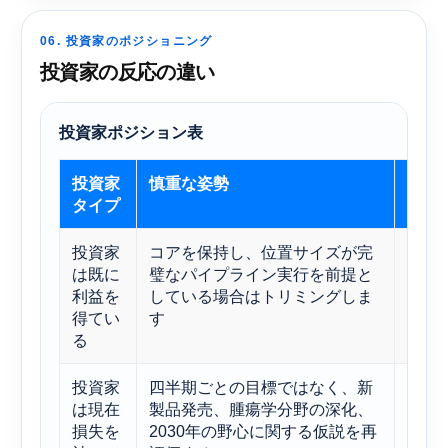
06. 投資家のポジショニング
投資家の反応の違い
投資家ポジション表
投資家
慎重な姿勢
なぜ
タイプ
投資家
コアを保持し、位置サイズが完
アス
は既に
璧なパイプライン実行を前提と
でき
利益を
している場合はトリミングしま
は、
得てい
す
る可
る
投資家
四半期ごとの目標ではなく、新
長期
は現在
製品発売、腫瘍学分野の深化、
不調
損失を
2030年の野心に関する仮説を再
く左