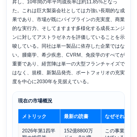
昇し、10年間の年平均成長率は約11.85%となっ
た。これは巨大製薬会社としては力強い長期的な成
果であり、市場が既にパイプラインの充実度、商業
的な実行力、そしてますます多様化する成長エンジ
ンに対してアストラゼネカを評価していることを示
唆している。同社は単一製品に依存した企業ではな
い。腫瘍学、希少疾患、CVRM、免疫学のすべてが
重要であり、経営陣は単一の大型フランチャイズで
はなく、規模、新製品発売、ポートフォリオの充実
度を中心に2030年を見据えている。
現在の市場概況
メトリック
最新の読書
なぜそれが重
2026年第1四半
152億8800万
この事業は依