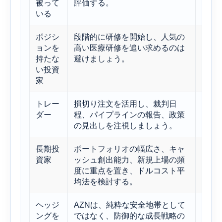
被って
評価する。
いる
ポジシ
段階的に研修を開始し、人気の
質の
ョンを
高い医療研修を追い求めるのは
化期
持たな
避けましょう。
ある
い投資
家
トレー
損切り注文を活用し、裁判日
大手
ダー
程、パイプラインの報告、政策
タイ
の見出しを注視しましょう。
され
長期投
ポートフォリオの幅広さ、キャ
AZ
資家
ッシュ創出能力、新規上場の頻
より
度に重点を置き、ドルコスト平
ーム
均法を検討する。
ヘッジ
AZNは、純粋な安全地帯として
ヘル
ングを
ではなく、防御的な成長戦略の
する