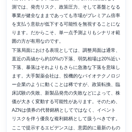
測では、発売リスク、政策圧力、そして基盤となる
事業が健全なままであっても市場がプレミアム倍率
を支払う意欲が低下する可能性を無視することにな
ります。だからこそ、単一点予測よりもシナリオ範
囲の方が有用なのです。
下落局面における表現としては、調整局面は通常、
直近の高値から約10%の下落、弱気相場は20%近い
下落、暴落はそれよりもさらに急激な下落を意味し
ます。大手製薬会社は、投機的なバイオテクノロジ
ー企業のように動くことは稀ですが、政策転換、臨
床試験の失敗、新製品発売の失敗などによって、株
価が大きく変動する可能性があります。そのため、
AZNは債券の代替銘柄としてではなく、イベント
リスクを伴う優良な複利銘柄として扱うべきです。
ここで提示するエビデンスは、意図的に最新のもの