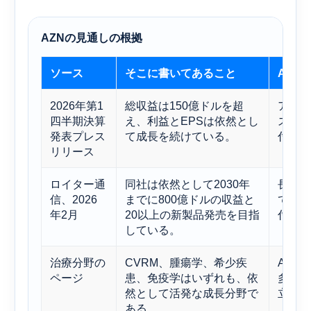
AZNの見通しの根拠
ソース
そこに書いてあること
AZN
2026年第1
総収益は150億ドルを超
アスト
四半期決算
え、利益とEPSは依然とし
スケア
発表プレス
て成長を続けている。
付ける
リリース
ロイター通
同社は依然として2030年
長期的
信、2026
までに800億ドルの収益と
て重要
年2月
20以上の新製品発売を目指
付ける
している。
治療分野の
CVRM、腫瘍学、希少疾
AZN
ページ
患、免疫学はいずれも、依
多角化
然として活発な成長分野で
立つ。
ある。