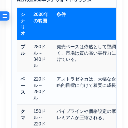
シ
2030年
条件
ナ
の範囲
リ
オ
280ド
発売ペースは依然として堅調で、
ブ
ル～
く、市場は質の高い実行力に引き
ル
340ド
けている。
ル
220ド
アストラゼネカは、大幅な企業価
ベ
ル～
略的目標に向けて着実に成長を続
ー
280ド
ス
ル
150ド
パイプラインや価格設定の摩擦に
ク
ル～
レミアムが圧縮される。
マ
220ド