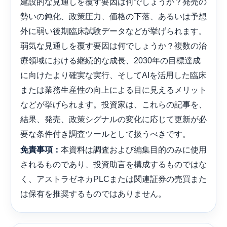
建設的な見通しを覆す要因は何でしょうか？発売の
勢いの鈍化、政策圧力、価格の下落、あるいは予想
外に弱い後期臨床試験データなどが挙げられます。
弱気な見通しを覆す要因は何でしょうか？複数の治
療領域における継続的な成長、2030年の目標達成
に向けたより確実な実行、そしてAIを活用した臨床
または業務生産性の向上による目に見えるメリット
などが挙げられます。投資家は、これらの記事を、
結果、発売、政策シグナルの変化に応じて更新が必
要な条件付き調査ツールとして扱うべきです。
本資料は調査および編集目的のみに使用
免責事項：
されるものであり、投資助言を構成するものではな
く、アストラゼネカPLCまたは関連証券の売買また
は保有を推奨するものではありません。