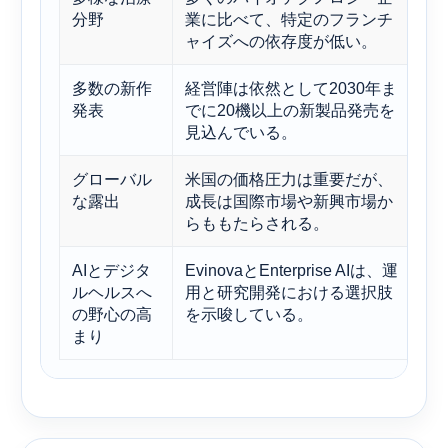
分野
業に比べて、特定のフランチ
も
ャイズへの依存度が低い。
ポ
多数の新作
経営陣は依然として2030年ま
パ
発表
でに20機以上の新製品発売を
堅
見込んでいる。
グローバル
米国の価格圧力は重要だが、
多
な露出
成長は国際市場や新興市場か
み
らももたらされる。
AIとデジタ
EvinovaとEnterprise AIは、運
A
ルヘルスへ
用と研究開発における選択肢
伴
の野心の高
を示唆している。
上
まり