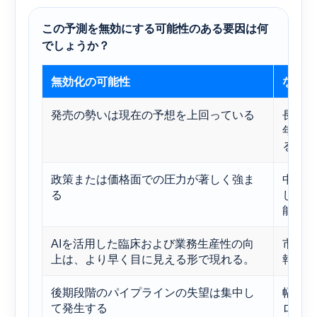
この予測を無効にする可能性のある要因は何
でしょうか？
無効化の可能性
なぜそ
発売の勢いは現在の予想を上回っている
長期的
年の目
るだろ
政策または価格面での圧力が著しく強ま
中核と
る
したと
能性が
AIを活用した臨床および業務生産性の向
市場が
上は、より早く目に見える形で現れる。
報いる
後期段階のパイプラインの失望は集中し
幅広い
て発生する
ローン