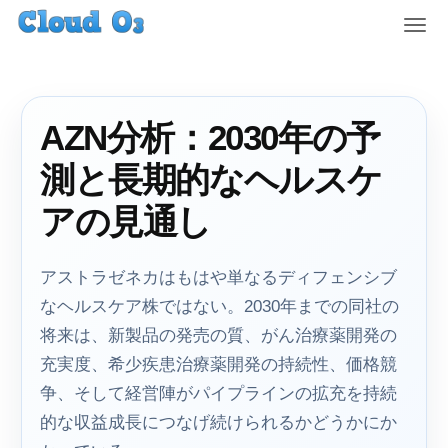
T
o
g
g
l
AZN分析：2030年の予
e
n
測と長期的なヘルスケ
a
v
アの見通し
i
g
a
アストラゼネカはもはや単なるディフェンシブ
t
なヘルスケア株ではない。2030年までの同社の
i
将来は、新製品の発売の質、がん治療薬開発の
o
n
充実度、希少疾患治療薬開発の持続性、価格競
争、そして経営陣がパイプラインの拡充を持続
的な収益成長につなげ続けられるかどうかにか