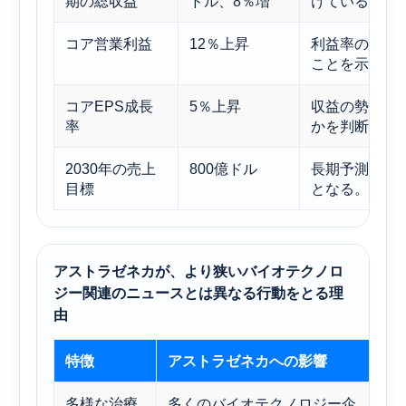
期の総収益
ドル、8％増
けていること
コア営業利益
12％上昇
利益率の規律
ことを示唆し
コアEPS成長
5％上昇
収益の勢いが
率
かを判断する
2030年の売上
800億ドル
長期予測フレ
目標
となる。
アストラゼネカが、より狭いバイオテクノロ
ジー関連のニュースとは異なる行動をとる理
由
特徴
アストラゼネカへの影響
予
多様な治療
多くのバイオテクノロジー企
1