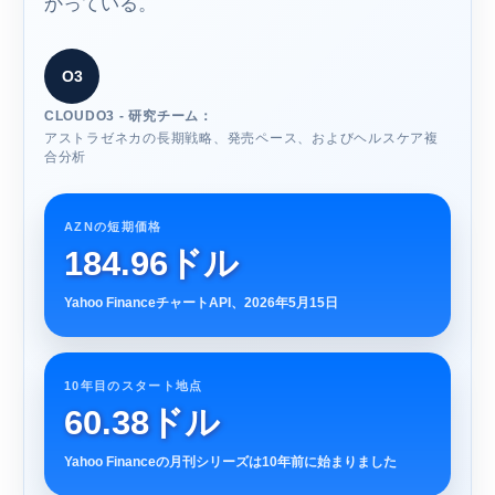
かっている。
O3
CLOUDO3 - 研究チーム：
アストラゼネカの長期戦略、発売ペース、およびヘルスケア複
合分析
AZNの短期価格
184.96ドル
Yahoo FinanceチャートAPI、2026年5月15日
10年目のスタート地点
60.38ドル
Yahoo Financeの月刊シリーズは10年前に始まりました