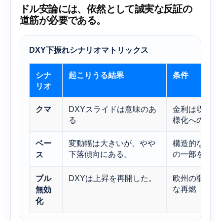
ドル安論には、依然として誠実な反証の
道筋が必要である。
DXY下振れシナリオマトリックス
シナ
起こりうる結果
条件
リオ
DXYスライドは意味のあ
金利は収束し
クマ
る
様化への圧力
変動幅は大きいが、やや
構造的な浸食
ベー
下落傾向にある。
の一部を相殺
ス
DXYは上昇を再開した。
欧州の弱体化
ブル
な再燃
無効
化