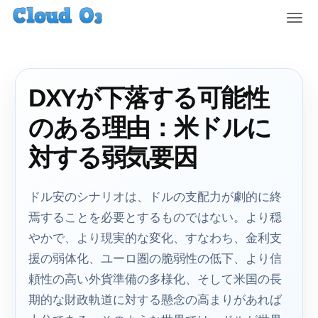
T
o
g
g
l
DXYが下落する可能性
e
n
のある理由：米ドルに
a
v
対する弱気要因
i
g
a
ドル安のシナリオは、ドルの支配力が劇的に終
t
焉することを必要とするものではない。より穏
i
やかで、より現実的な変化、すなわち、金利支
o
n
援の弱体化、ユーロ圏の脆弱性の低下、より信
頼性の高い外貨準備の多様化、そして米国の長
期的な財政軌道に対する懸念の高まりがあれば