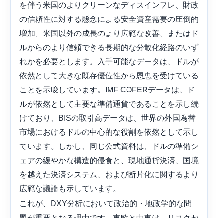
を伴う米国のよりクリーンなディスインフレ、財政
の信頼性に対する懸念による安全資産需要の圧倒的
増加、米国以外の成長のより広範な改善、またはド
ルからのより信頼できる長期的な分散化経路のいず
れかを必要とします。入手可能なデータは、ドルが
依然として大きな既存優位性から恩恵を受けている
ことを示唆しています。IMF COFERデータは、ド
ルが依然として主要な準備通貨であることを示し続
けており、BISの取引高データは、世界の外国為替
市場におけるドルの中心的な役割を依然として示し
ています。しかし、同じ公式資料は、ドルの準備シ
ェアの緩やかな構造的侵食と、現地通貨決済、国境
を越えた決済システム、および断片化に関するより
広範な議論も示しています。
これが、DXY分析において政治的・地政学的な問
題が重要となる理由です。東欧と中東は、リスクセ