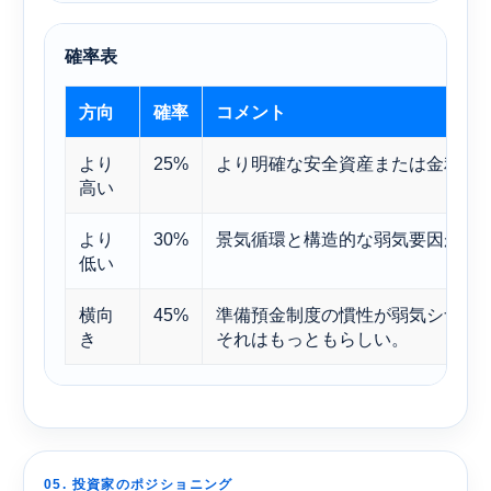
確率表
方向
確率
コメント
より
25%
より明確な安全資産または金利サ
高い
より
30%
景気循環と構造的な弱気要因が一
低い
横向
45%
準備預金制度の慣性が弱気シナリ
き
それはもっともらしい。
05. 投資家のポジショニング