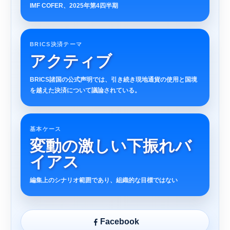
IMF COFER、2025年第4四半期
BRICS決済テーマ
アクティブ
BRICS諸国の公式声明では、引き続き現地通貨の使用と国境
を越えた決済について議論されている。
基本ケース
変動の激しい下振れバ
イアス
編集上のシナリオ範囲であり、組織的な目標ではない
Facebook