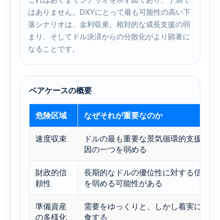
これはあくまでシナリオを示す図であり、予測で
はありません。DXYにとって最も可能性の高い下
落シナリオは、金利収束、相対的な成長支援の弱
まり、そしてドル決済からの分散化がより顕著に
なることです。
ベアケースの概要
危険区域
なぜそれが重要なのか
速度収束
ドルの最も重要な景気循環的支援要
因の一つを弱める
財政的信
長期的なドルの優位性に対する信頼
頼性
を弱める可能性がある
準備資産
需要をゆっくりと、しかし着実に侵
の多様化
食する