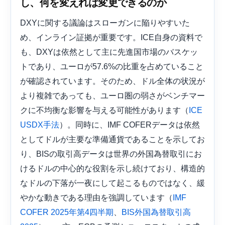
し、何を変えれば変更できるのか
DXYに関する議論はスローガンに陥りやすいた
め、インライン証拠が重要です。ICE自身の資料で
も、DXYは依然として主に先進国市場のバスケッ
トであり、ユーロが57.6%の比重を占めていること
が確認されています。そのため、ドル全体の状況が
より複雑であっても、ユーロ圏の弱さがベンチマー
クに不均衡な影響を与える可能性があります（
ICE
）。同時に、IMF COFERデータは依然
USDX手法
としてドルが主要な準備通貨であることを示してお
り、BISの取引高データは世界の外国為替取引にお
けるドルの中心的な役割を示し続けており、構造的
なドルの下落が一夜にして起こるものではなく、緩
やかな動きである理由を強調しています（
IMF
、
COFER 2025年第4四半期
BIS外国為替取引高