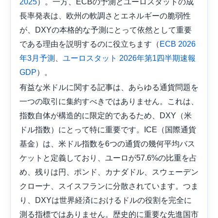
）。一方、ECBの予測とユーロスタットの成
2025
長率発表は、欧州の軟調さとエネルギーの脆弱性
が、DXYの本格的な予測にとって依然として重要
である理由を説明するのに役立ちます（
ECB 2026
、
年3月予測
ユーロスタット 2026年第1四半期速報
）。
GDP
有益な米ドルに関する記事は、あらゆる通貨問題を
一つの取引に集約すべきではありません。これは、
指数自体が構造的に限定的であるため、DXY（米
ドル指数）にとって特に重要です。ICE（国際通貨
基金）は、米ドル指数を6つの通貨の幾何平均バス
ケットと定義しており、ユーロが57.6%の比重を占
め、残りは円、ポンド、カナダドル、スウェーデン
クローナ、スイスフランに分散されています。つま
り、DXYは世界経済におけるドルの役割を完全に
測る指標ではありません。歴史的に重要な先進国市