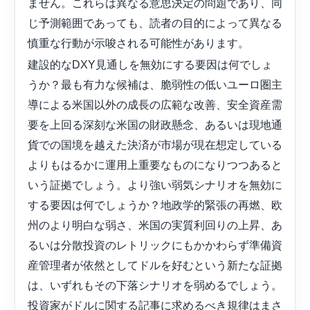
ません。これらは異なる意思決定の問題であり、同
じ予測範囲であっても、読者の目的によって異なる
慎重な行動が示唆される可能性があります。
建設的なDXY見通しを無効にする要因は何でしょ
うか？最も有力な候補は、脆弱性の低いユーロ圏主
導による米国以外の成長の広範な改善、安全資産需
要を上回る深刻な米国の財政懸念、あるいは現地通
貨での国境を越えた決済が市場が現在想定している
よりもはるかに運用上重要なものになりつつあると
いう証拠でしょう。より強い弱気シナリオを無効に
する要因は何でしょうか？地政学的緊張の再燃、欧
州のより明白な弱さ、米国の実質利回りの上昇、あ
るいは分散投資のレトリックにもかかわらず準備資
産管理者が依然としてドルを好むという新たな証拠
は、いずれもその下落シナリオを弱めるでしょう。
投資家がドルに関する記事に求めるべき規律はまさ