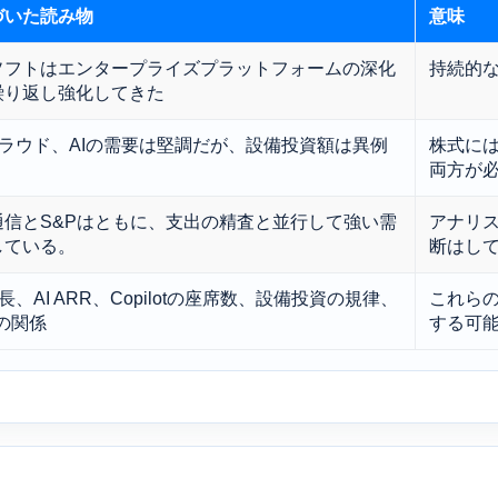
づいた読み物
意味
ソフトはエンタープライズプラットフォームの深化
持続的
繰り返し強化してきた
、クラウド、AIの需要は堅調だが、設備投資額は異例
株式に
。
両方が
通信とS&Pはともに、支出の精査と並行して強い需
アナリ
している。
断はし
成長、AI ARR、Copilotの座席数、設備投資の規律、
これら
との関係
する可