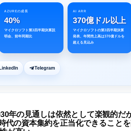
AZUREの成長
AI ARR
40%
370億ドル以上
マイクロソフト第3四半期決算説
マイクロソフトの第3四半期決算
明会、前年同期比
発表、年間売上高は370億ドルを
超える見込み
LinkedIn
Telegram
030年の見通しは依然として楽観的だ
AI時代の資本集約を正当化できること