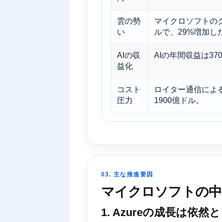
雲の勢
マイクロソフトのク
い
ルで、29%増加し
AIの収
AIの年間収益は3
益化
コスト
ロイター通信による
圧力
1900億ドル。
03. 主な推進要因
マイクロソフトの中
1. Azureの成長は