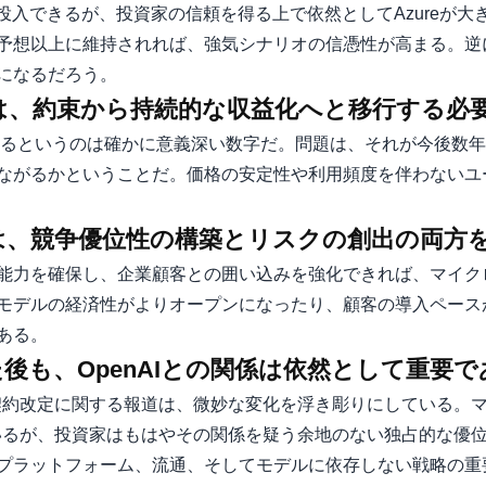
投入できるが、投資家の信頼を得る上で依然としてAzureが大
予想以上に維持されれば、強気シナリオの信憑性が高まる。逆
になるだろう。
入は、約束から持続的な収益化へと移行する必
超えるというのは確かに意義深い数字だ。問題は、それが今後数
ながるかということだ。価格の安定性や利用頻度を伴わないユ
投資は、競争優位性の構築とリスクの創出の両方
能力を確保し、企業顧客との囲い込みを強化できれば、マイク
モデルの経済性がよりオープンになったり、顧客の導入ペース
ある。
た後も、OpenAIとの関係は依然として重要で
の契約改定に関する報道は、微妙な変化を浮き彫りにしている。
しているが、投資家はもはやその関係を疑う余地のない独占的な優
プラットフォーム、流通、そしてモデルに依存しない戦略の重