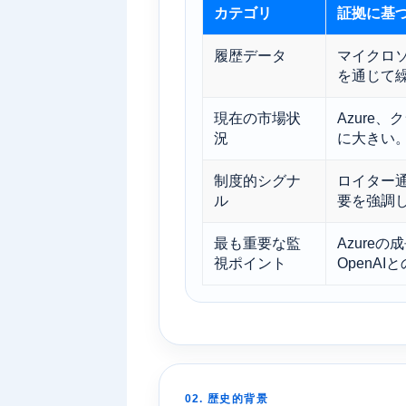
カテゴリ
証拠に基
履歴データ
マイクロ
を通じて
現在の市場状
Azure
況
に大きい
制度的シグナ
ロイター
ル
要を強調
最も重要な監
Azureの
視ポイント
OpenAI
02. 歴史的背景