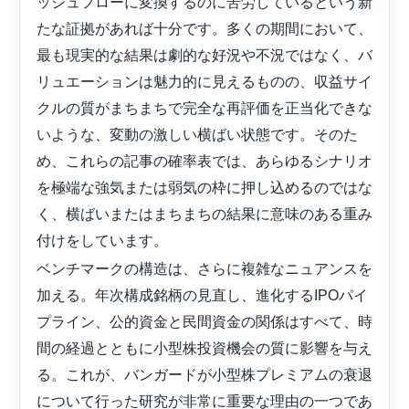
ッシュフローに変換するのに苦労しているという新
たな証拠があれば十分です。多くの期間において、
最も現実的な結果は劇的な好況や不況ではなく、バ
リュエーションは魅力的に見えるものの、収益サイ
クルの質がまちまちで完全な再評価を正当化できな
いような、変動の激しい横ばい状態です。そのた
め、これらの記事の確率表では、あらゆるシナリオ
を極端な強気または弱気の枠に押し込めるのではな
く、横ばいまたはまちまちの結果に意味のある重み
付けをしています。
ベンチマークの構造は、さらに複雑なニュアンスを
加える。年次構成銘柄の見直し、進化するIPOパイ
プライン、公的資金と民間資金の関係はすべて、時
間の経過とともに小型株投資機会の質に影響を与え
る。これが、バンガードが小型株プレミアムの衰退
について行った研究が非常に重要な理由の一つであ