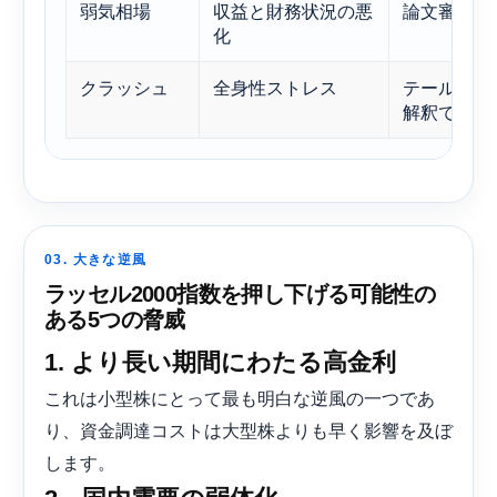
弱気相場
収益と財務状況の悪
論文審査の
化
クラッシュ
全身性ストレス
テールリス
解釈ではな
03. 大きな逆風
ラッセル2000指数を押し下げる可能性の
ある5つの脅威
1. より長い期間にわたる高金利
これは小型株にとって最も明白な逆風の一つであ
り、資金調達コストは大型株よりも早く影響を及ぼ
します。