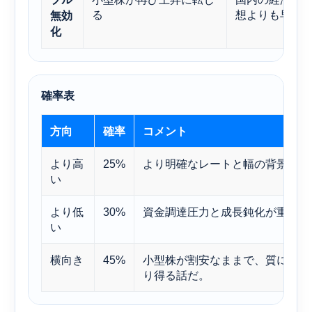
る
想よりも早く
無効
化
確率表
方向
確率
コメント
より高
25%
より明確なレートと幅の背景情報
い
より低
30%
資金調達圧力と成長鈍化が重なる
い
横向き
45%
小型株が割安なままで、質にばら
り得る話だ。