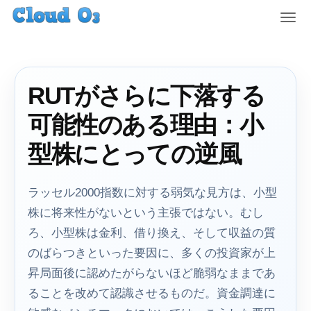
T
o
g
g
l
RUTがさらに下落する
e
n
可能性のある理由：小
a
v
型株にとっての逆風
i
g
a
ラッセル2000指数に対する弱気な見方は、小型
t
株に将来性がないという主張ではない。むし
i
ろ、小型株は金利、借り換え、そして収益の質
o
n
のばらつきといった要因に、多くの投資家が上
昇局面後に認めたがらないほど脆弱なままであ
ることを改めて認識させるものだ。資金調達に