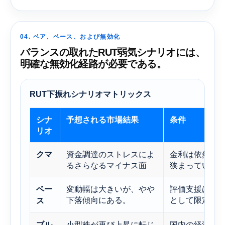
04. ベア、ベース、および無効化
バランスの取れたRUT弱気シナリオには、
明確な無効化経路が必要である。
RUT下振れシナリオマトリックス
シナ
予想される市場結果
条件
リオ
資金調達のストレスによ
金利は依然と
クマ
るさらなるマイナス面
狭まっている
変動幅は大きいが、やや
評価支援は存
ベー
下落傾向にある。
として限定的
ス
小型株が再び上昇に転じ
国内の経済の
ブル