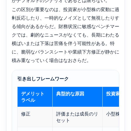
がデフォルトのシナリオであるとは限らない。
この区別が重要なのは、投資家が小型株の変動に過
剰反応したり、一時的なノイズとして無視したりす
る傾向があるからだ。財務状況に敏感なベンチマー
クでは、劇的なニュースがなくても、長期にわたる
横ばいまたは下落は苦痛を伴う可能性がある。特
に、脆弱なバランスシートや業績下方修正が静かに
積み重なっていく場合はなおさらだ。
引き出しフレームワーク
デメリット
典型的な原因
投資家への
ラベル
修正
評価または成長のリ
小型株によ
セット