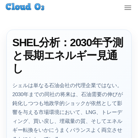
T
o
g
g
l
SHEL分析：2030年予測
e
n
と長期エネルギー見通
a
v
し
i
g
a
シェルは単なる石油会社の代理企業ではない。
t
2030年までの同社の将来は、石油需要の伸びが
i
鈍化しつつも地政学的ショックが依然として影
o
n
響を与える市場環境において、LNG、トレーデ
ィング、買い戻し、埋蔵量の質、そしてエネル
ギー転換をいかにうまくバランスよく両立させ