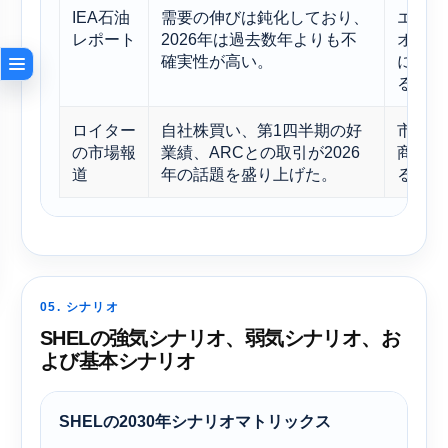
IEA石油
需要の伸びは鈍化しており、
エネル
レポート
2026年は過去数年よりも不
オの楽
確実性が高い。
に関す
るべき
ロイター
自社株買い、第1四半期の好
市場は
の市場報
業績、ARCとの取引が2026
商品市
道
年の話題を盛り上げた。
る。
05. シナリオ
SHELの強気シナリオ、弱気シナリオ、お
よび基本シナリオ
SHELの2030年シナリオマトリックス