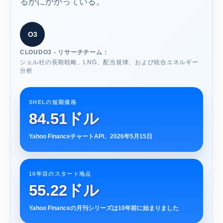
るかにかかっている。
O3
CLOUDO3 - リサーチチーム：
シェル社の長期戦略、LNG、配当規律、および統合エネルギー
分析
SHELの短期価格
84.51ドル
Yahoo FinanceチャートAPI、2026年5月15日
10年目のスタート地点
55.22ドル
Yahoo Financeの月刊シリーズは10年前に始まりました