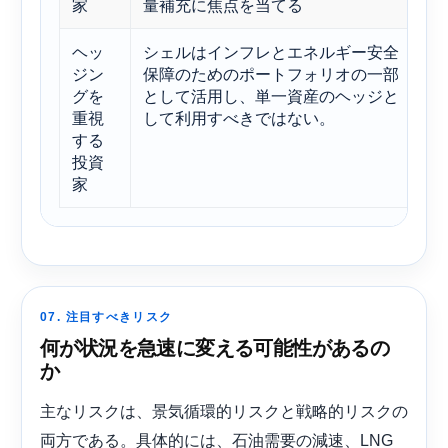
家
量補充に焦点を当てる
ュ
ヘッ
シェルはインフレとエネルギー安全
統
ジン
保障のためのポートフォリオの一部
リ
グを
として活用し、単一資産のヘッジと
て
重視
して利用すべきではない。
する
投資
家
07. 注目すべきリスク
何が状況を急速に変える可能性があるの
か
主なリスクは、景気循環的リスクと戦略的リスクの
両方である。具体的には、石油需要の減速、LNG