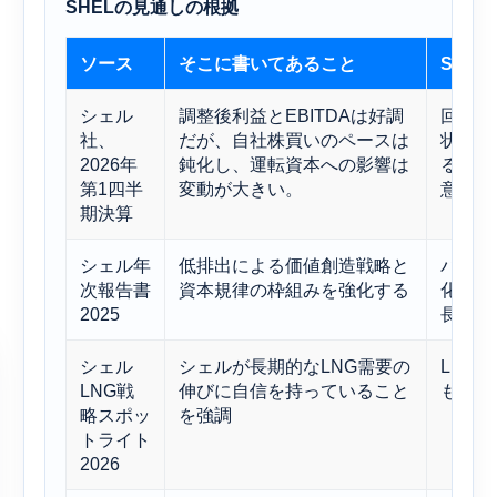
SHELの見通しの根拠
ソース
そこに書いてあること
SHE
シェル
調整後利益とEBITDAは好調
回復力
社、
だが、自社株買いのペースは
状況に
2026年
鈍化し、運転資本への影響は
る可能
第1四半
変動が大きい。
意喚起
期決算
シェル年
低排出による価値創造戦略と
バラン
次報告書
資本規律の枠組みを強化する
化水素
2025
長期的
シェル
シェルが長期的なLNG需要の
LNG
LNG戦
伸びに自信を持っていること
も強力
略スポッ
を強調
トライト
2026