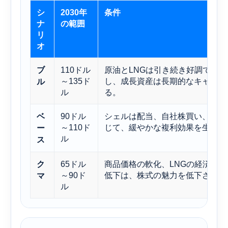
シ
2030年
条件
ナ
の範囲
リ
オ
110ドル
原油とLNGは引き続き好調で、
ブ
～135ド
し、成長資産は長期的なキャッシ
ル
ル
る。
90ドル
シェルは配当、自社株買い、そし
ベ
～110ド
じて、緩やかな複利効果を生み出
ー
ル
ス
65ドル
商品価格の軟化、LNGの経済性
ク
～90ド
低下は、株式の魅力を低下させる
マ
ル