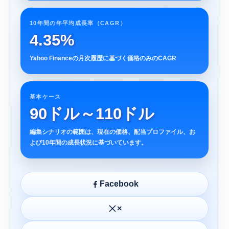
10年間の年平均成長率（CAGR）
4.35%
Yahoo Financeの月次履歴に基づく価格のみのCAGR
基本ケース
90ドル～110ドル
編集シナリオの範囲は、現在の価格、配当プロファイル、お
よび10年間の成長状況に基づいています。
Facebook
×