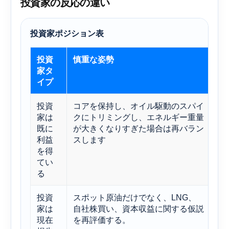
投資家の反応の違い
投資家ポジション表
投資
慎重な姿勢
な
家タ
イプ
投資
コアを保持し、オイル駆動のスパイ
原
家は
クにトリミングし、エネルギー重量
レ
既に
が大きくなりすぎた場合は再バラン
は
利益
スします
を得
てい
る
投資
スポット原油だけでなく、LNG、
シ
家は
自社株買い、資本収益に関する仮説
な
現在
を再評価する。
る