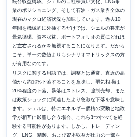
統合収益構成、シェルの自社株買い文化、LNG事
業のポジショニング、そして石油・ガス業界全体の
現在のマクロ経済状況を加味しています。過去10
年間を機械的に外挿するだけでは、シェルの将来が
景気循環、資本収益、ポートフォリオの質にどれほ
ど左右されるかを無視することになります。だから
こそ、単一の数値よりもシナリオマトリックスの方
が有用なのです。
リスクに関する用語では、調整とは通常、直近の高
値から約10%下落することを意味し、弱気相場は
20%程度の下落、暴落はストレス、強制売却、また
は政策ショックに関連したより急激な下落を意味し
ます。シェルは、特にエネルギー価格の変動と地政
学が相互に影響し合う場合、これら3つすべてを経
験する可能性があります。しかし、トレーディン
グ、LNG、精製、および資本収益が圧力の一部を