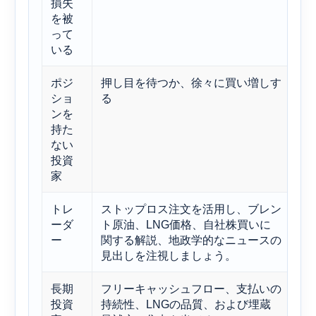
損失
を被
って
いる
ポジ
押し目を待つか、徐々に買い増しす
エ
ショ
る
に
ンを
済
持た
格
ない
投資
家
トレ
ストップロス注文を活用し、ブレン
短
ーダ
ト原油、LNG価格、自社株買いに
右
ー
関する解説、地政学的なニュースの
る
見出しを注視しましょう。
長期
フリーキャッシュフロー、支払いの
長
投資
持続性、LNGの品質、および埋蔵
価