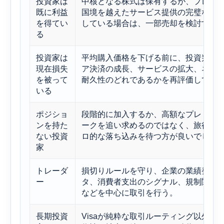
投資家は
中核となる株式は保有するが、プレミ
既に利益
国境を越えたサービス提供の完璧な実
を得てい
している場合は、一部売却を検討する
る
投資家は
平均購入価格を下げる前に、投資判断
現在損失
ア決済の成長、サービスの拡大、ネッ
を被って
耐久性のどれであるかを再評価してく
いる
ポジショ
段階的に加入するか、高額なプレミア
ンを持た
ークを追い求めるのではなく、旅行や
ない投資
ロ的な落ち込みを待つ方が良いでしょ
家
トレーダ
損切りルールを守り、企業の業績発表
ー
タ、消費者支出のシグナル、規制関連
などを中心に取引を行う。
長期投資
Visaが純粋な取引ルーティング以外の