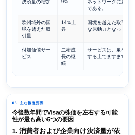
決済量の増加
9%
ネットワークにおけ
である。
欧州域外の国
14％上
国境を越えた取引は
境を越えた取
昇
な原動力となってい
引量
付加価値サー
二桁成
サービスは、単なる
ビス
長の継
する上でますます重
続
03. 主な推進要因
今後数年間でVisaの株価を左右する可能
性が最も高い5つの要因
1. 消費者および企業向け決済量が依