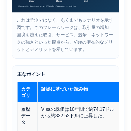
これは予測ではなく、あくまでもシナリオを示す
図です。このフレームワークは、取引量の増加、
国境を越えた取引、サービス、競争、ネットワー
クの強さといった観点​​から、Visaの潜在的なメリ
ットとデメリットを示しています。
主なポイント
カテ
証拠に基づいた読み物
意
ゴリ
履歴
Visaの株価は10年間で約74.17ドル
長
デー
から約322.52ドルに上昇した。
将
タ
品
る