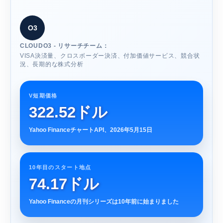
O3
CLOUDO3 - リサーチチーム：
VISA決済量、クロスボーダー決済、付加価値サービス、競合状
況、長期的な株式分析
V短期価格
322.52ドル
Yahoo FinanceチャートAPI、2026年5月15日
10年目のスタート地点
74.17ドル
Yahoo Financeの月刊シリーズは10年前に始まりました