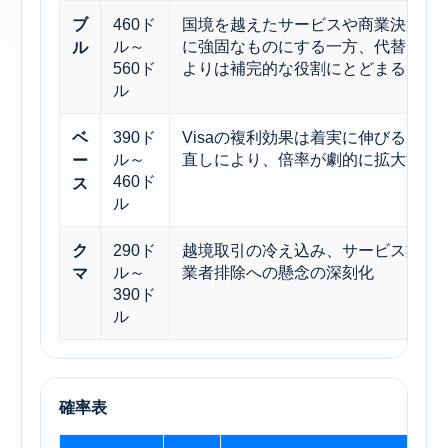
460ド
国境を越えたサービスや商業決済は
ブ
ル～
に強固なものにする一方、代替的な
ル
560ド
よりは補完的な役割にとどまる。
ル
390ド
Visaの複利効果は着実に伸びるが
ベ
ル～
直しにより、倍率が劇的に拡大する
ー
460ド
ス
ル
290ド
越境取引の冷え込み、サービス業の
ク
ル～
業者排除への懸念の深刻化
マ
390ド
ル
確率表