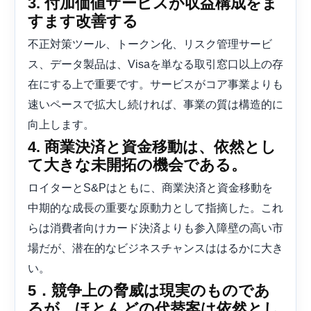
3. 付加価値サービスが収益構成をま
すます改善する
不正対策ツール、トークン化、リスク管理サービ
ス、データ製品は、Visaを単なる取引窓口以上の存
在にする上で重要です。サービスがコア事業よりも
速いペースで拡大し続ければ、事業の質は構造的に
向上します。
4. 商業決済と資金移動は、依然とし
て大きな未開拓の機会である。
ロイターとS&Pはともに、商業決済と資金移動を
中期的な成長の重要な原動力として指摘した。これ
らは消費者向けカード決済よりも参入障壁の高い市
場だが、潜在的なビジネスチャンスははるかに大き
い。
5．競争上の脅威は現実のものであ
るが、ほとんどの代替案は依然とし