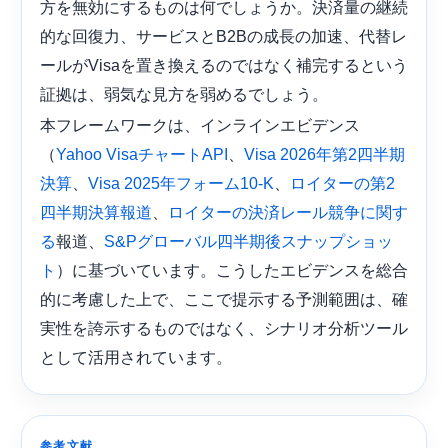
方を無効にするものは何でしょうか。決済量の継続
的な回復力、サービスとB2Bの成長の加速、代替レ
ールがVisaを置き換えるのではなく補完するという
証拠は、弱気な見方を弱めるでしょう。
本フレームワークは、インラインエビデンス
（
、
Yahoo VisaチャートAPI
Visa 2026年第2四半期
、
、
決算
Visa 2025年フォーム10-K
ロイターの第2
、
四半期決算報道
ロイターの決済レール競争に関す
報道、
る
S&Pグローバル四半期後スナップショッ
）に基づいています。こうしたエビデンスを総合
ト
的に考慮した上で、ここで提示する予測範囲は、確
実性を誇示するものではなく、シナリオ分析ツール
として活用されています。
参考文献