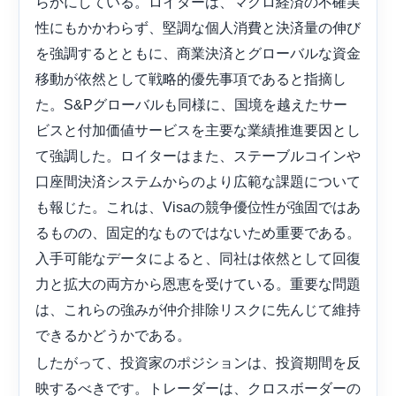
らかにしている。ロイターは、マクロ経済の不確実
性にもかかわらず、堅調な個人消費と決済量の伸び
を強調するとともに、商業決済とグローバルな資金
移動が依然として戦略的優先事項であると指摘し
た。S&Pグローバルも同様に、国境を越えたサー
ビスと付加価値サービスを主要な業績推進要因とし
て強調した。ロイターはまた、ステーブルコインや
口座間決済システムからのより広範な課題について
も報じた。これは、Visaの競争優位性が強固ではあ
るものの、固定的なものではないため重要である。
入手可能なデータによると、同社は依然として回復
力と拡大の両方から恩恵を受けている。重要な問題
は、これらの強みが仲介排除リスクに先んじて維持
できるかどうかである。
したがって、投資家のポジションは、投資期間を反
映するべきです。トレーダーは、クロスボーダーの