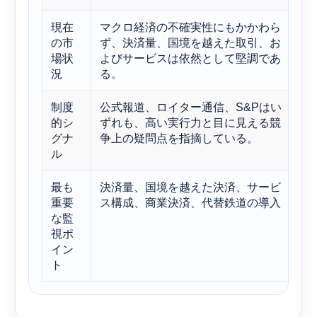
現在
マクロ経済の不確実性にもかかわら
予
の市
ず、決済量、国境を越えた取引、お
あ
場状
よびサービスは依然として堅調であ
る
況
る。
制度
公式報道、ロイター通信、S&Pはい
ア
的シ
ずれも、高い実行力と目に見える競
無
グナ
争上の疑問点を指摘している。
と
ル
最も
決済量、国境を越えた決済、サービ
こ
重要
ス構成、商業決済、代替鉄道の導入
ッ
な監
ジ
視ポ
イン
ト