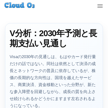
T
o
g
g
l
V分析：2030年予測と長
e
n
期支払い見通し
a
v
i
Visaの2030年の見通しは、もはやカード発行量
g
だけの話ではない。同社は依然として決済の成
a
t
長とネットワークの普及に依存しているが、株
i
価の長期的な方向性は、国境を越えたサービ
o
ス、商業決済、資金移動といった分野が、新た
n
な参入障壁を回避しながら、成長の質を向上さ
せ続けられるかどうかにますます左右されるよ
うになっている。