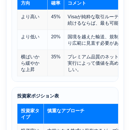
方向
確率
コメント
より高い
45%
Visaが純粋な取引ルーティ
続けるならば、最も可能性の
より低い
20%
国境を越えた輸送、規制、あ
り広範に見直す必要があるだ
横ばいか
35%
プレミアム品質のネットワー
ら緩やか
実行によって価値を高めるこ
な上昇
しい。
投資家ポジション表
投資家タ
慎重なアプローチ
イプ