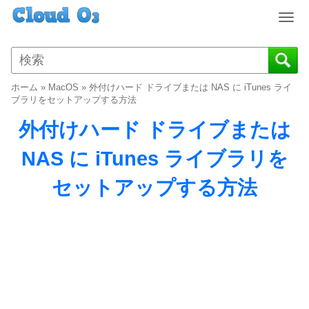
T
o
g
g
l
ホーム
»
MacOS
»
外付けハード ドライブまたは NAS に iTunes ライ
e
ブラリをセットアップする方法
n
外付けハード ドライブまたは
a
v
NAS に iTunes ライブラリを
i
g
セットアップする方法
a
t
i
o
n