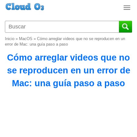
T
o
g
g
l
Inicio
»
MacOS
»
Cómo arreglar videos que no se reproducen en un
e
error de Mac: una guía paso a paso
n
Cómo arreglar videos que no
a
v
se reproducen en un error de
i
g
Mac: una guía paso a paso
a
t
i
o
n