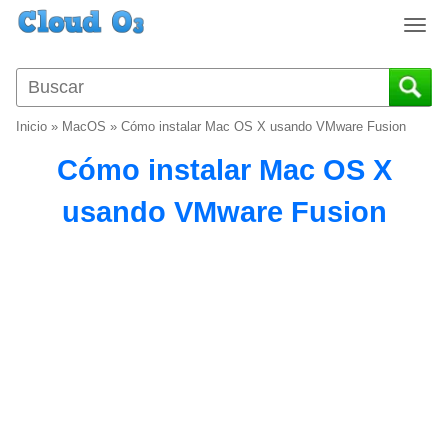
T
o
g
g
l
Inicio
»
MacOS
»
Cómo instalar Mac OS X usando VMware Fusion
e
n
Cómo instalar Mac OS X
a
v
usando VMware Fusion
i
g
a
t
i
o
n