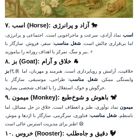
۷. اسب (Horse): آزاد و پرانرژی 🐎
اسب
نماد آزادی، سرعت و ماجراجویی است. اجتماعی و پرانرژی،
اما بی‌قراری چالش است.
شغل مناسب
: سفر، فروش. سازگار با
ببر و سگ. تمرکز با اهداف روزانه را بیاموزید. ⚡
۸. بز (Goat): خلاق و آرام 🐐
代表 خلاقیت، آرامش و رویاپردازی است. هنرمند و مهربان، اما
بز
وابستگی ممکن.
شغل مناسب
: طراحی، موسیقی. سازگار با
خرگوش و خوک. استقلال را با اهداف شخصی بسازید.
۹. میمون (Monkey): باهوش و شوخ‌طبع 🐒
میمون
نماد نوآوری، طنز و انعطاف است. خلاق در حل مسائل، اما
نامنظم.
شغل مناسب
: فناوری، سرگرمی. سازگار با اژدها و موش.
طنز برای مدیریت استرس عالی است! 😄
۱۰. خروس (Rooster): دقیق و جاه‌طلب 🐓