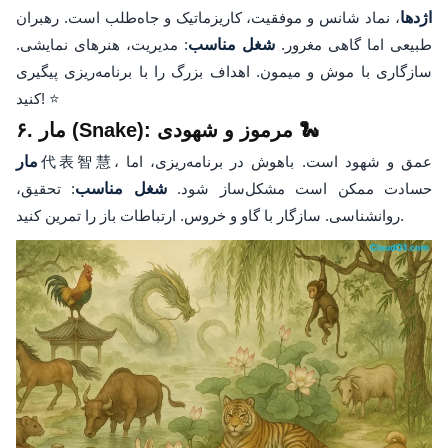
اژدها
، نماد شانس و موفقیت، کاریزماتیک و جاه‌طلب است. رهبران
طبیعی اما گاهی مغرور.
شغل مناسب
: مدیریت، هنرهای نمایشی.
سازگاری با موش و میمون. اهداف بزرگ را با برنامه‌ریزی پیگیری
کنید! ⭐
۶. مار (Snake): مرموز و شهودی 🐍
代表智慧، عمق و شهود است. باهوش در برنامه‌ریزی، اما
مار
حسادت ممکن است مشکل‌ساز شود.
شغل مناسب
: تحقیق،
روانشناسی. سازگار با گاو و خروس. ارتباطات باز را تمرین کنید.