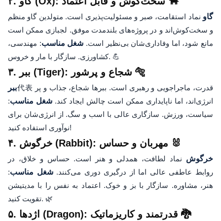
۲. گاو (Ox): سخت‌کوش و قابل اعتماد 🐂
گاو
نماد استقامت، صبر و مسئولیت‌پذیری است. متولدین گاو منظم
و سخت‌کوش‌اند و در پروژه‌های بلندمدت موفق. لجبازی ممکن است
مانع شود، اما وفاداری‌شان بی‌نظیر است.
شغل مناسب
: مهندسی،
کشاورزی. سازگار با مار و خروس. 💪
۳. ببر (Tiger): شجاع و پرشور 🐅
代表 قدرت، ماجراجویی و رهبری است. ببرها شجاع، جذاب و پر
ببر
انرژی‌اند، اما ناپایداری ممکن است چالش ایجاد کند.
شغل مناسب
:
سیاست، ورزش. سازگاری عالی با اسب و سگ. از انرژی‌شان برای
نوآوری استفاده کنید!
۴. خرگوش (Rabbit): مهربان و حساس 🐰
خرگوش
نماد لطافت، همدلی و هنر است. حساس و خلاق، در
روابط عاطفی عالی اما از درگیری دوری می‌کنند.
شغل مناسب
:
هنر، مشاوره. سازگار با بز و خوک. اعتماد به نفس را با مدیتیشن
تقویت کنید. 🌿
۵. اژدها (Dragon): قدرتمند و کاریزماتیک 🐉