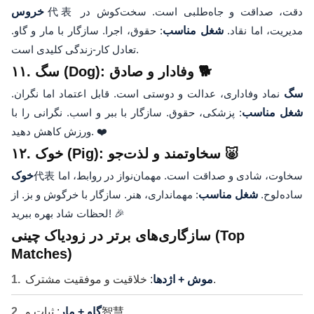
代表 دقت، صداقت و جاه‌طلبی است. سخت‌کوش در
خروس
مدیریت، اما نقاد.
شغل مناسب
: حقوق، اجرا. سازگار با مار و گاو.
تعادل کار-زندگی کلیدی است.
۱۱. سگ (Dog): وفادار و صادق 🐕
سگ
نماد وفاداری، عدالت و دوستی است. قابل اعتماد اما نگران.
شغل مناسب
: پزشکی، حقوق. سازگار با ببر و اسب. نگرانی را با
ورزش کاهش دهید. ❤️
۱۲. خوک (Pig): سخاوتمند و لذت‌جو 🐷
代表 سخاوت، شادی و صداقت است. مهمان‌نواز در روابط، اما
خوک
ساده‌لوح.
شغل مناسب
: مهمانداری، هنر. سازگار با خرگوش و بز. از
لحظات شاد بهره ببرید! 🎉
سازگاری‌های برتر در زودیاک چینی (Top
Matches)
: خلاقیت و موفقیت مشترک.
موش + اژدها
: ثبات و智慧.
گاو + مار