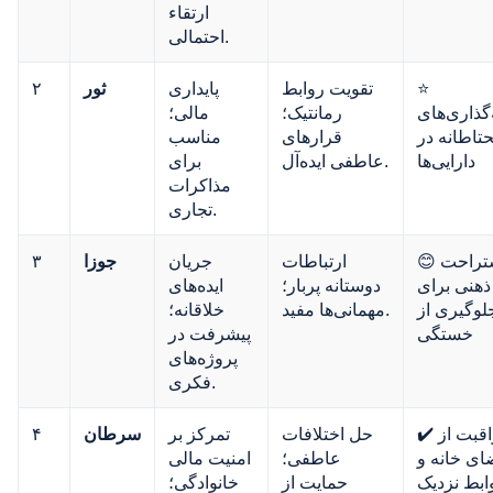
ارتقاء
احتمالی.
⭐
تقویت روابط
پایداری
ثور
۲
گذاری‌های
رمانتیک؛
مالی؛
تاطانه در
قرارهای
مناسب
دارایی‌ها
عاطفی ایده‌آل.
برای
مذاکرات
تجاری.
😊 استراحت
ارتباطات
جریان
جوزا
۳
ذهنی برای
دوستانه پربار؛
ایده‌های
لوگیری از
مهمانی‌ها مفید.
خلاقانه؛
خستگی
پیشرفت در
پروژه‌های
فکری.
✔️ مراقبت از
حل اختلافات
تمرکز بر
سرطان
۴
ای خانه و
عاطفی؛
امنیت مالی
ابط نزدیک
حمایت از
خانوادگی؛