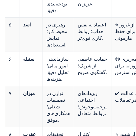
عزیزان.
بودجه‌بندی
دقیق.
⭐ اجتناب از غرور
اعتماد به نفس
رهبری در
اسد
۵
برای حفظ
جذاب؛ روابط
محیط کار؛
هارمونی
کاری قوی‌تر.
نمایش
استعدادها.
😊 برنامه‌ریزی
حمایت عاطفی
سازماندهی
سنبله
۶
وزانه برای
از شریک؛
امور مالی؛
ش استرس
گفتگوی صریح.
تحلیل دقیق
هزینه‌ها.
✔️ حفظ عدالت
رویدادهای
توازن در
میزان
۷
ر تعاملات
اجتماعی
تصمیمات
پرجنب‌وجوش؛
شغلی؛
روابط متعادل.
همکاری‌های
موفق.
⭐ پیروی از شهود
کنترل
تحقیقات
عقرب
۸