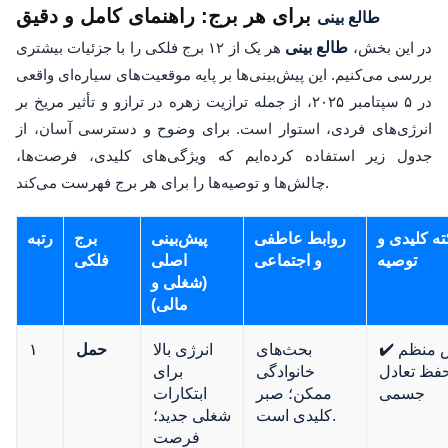
برای هر برج: راهنمای کامل و دقیق
طالع بینی
در این بخش،
طالع بینی
هر یک از ۱۲ برج فلکی را با جزئیات بیشتری
بررسی می‌کنیم. این پیش‌بینی‌ها بر پایه موقعیت‌های سیاره‌ای واقعی
در ۵ سپتامبر ۲۰۲۵، از جمله ترازیت زهره در ترازو و تأثیر مریخ بر
انرژی‌های فردی، استوار است. برای وضوح و دسترسی آسان، از
جدول زیر استفاده کرده‌ایم که ویژگی‌های کلیدی، فرصت‌ها،
چالش‌ها و توصیه‌ها را برای هر برج فهرست می‌کند.
ته کلیدی و
روابط عاطفی
پیش‌بینی
برج
رتبه
توصیه
و اجتماعی
اصلی
فلکی
(شغلی و
مالی)
✔️ ورزش منظم
بحث‌های
انرژی بالا
حمل
۱
حفظ تعادل
خانوادگی
برای
جسمی
ممکن؛ صبر
ابتکارات
کلیدی است.
شغلی جدید؛
فرصت