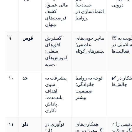
درونی
حسادت؛
مالی عمیق؛
اعتمادسازی در
کشف
روابط.
فرصت‌های
پنهان.
😊 اولویت به
ماجراجویی‌های
گسترش
قوس
۹
سلامتی در
عاطفی؛
افق‌های
فعالیت‌ها
سفرهای کوتاه.
شغلی؛
آموزش‌های
جدید.
✔️ پشتکار در
توجه به روابط
پیشرفت به
جد
۱۰
چالش‌ها
خانوادگی؛
سوی
صمیمیت
اهداف
بیشتر.
بلندمدت؛
پاداش
کاری.
⭐ ایده‌های تیمی را
همکاری‌های
نوآوری در
دلو
۱۱
یگیری کنید
گروهی؛ دوری
کار؛