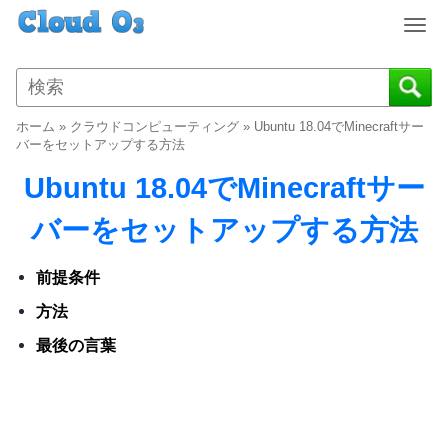
T
o
g
g
l
ホーム
»
クラウドコンピューティング
»
Ubuntu 18.04でMinecraftサー
e
バーをセットアップする方法
n
Ubuntu 18.04でMinecraftサー
a
v
バーをセットアップする方法
i
g
a
前提条件
t
方法
i
o
最後の言葉
n