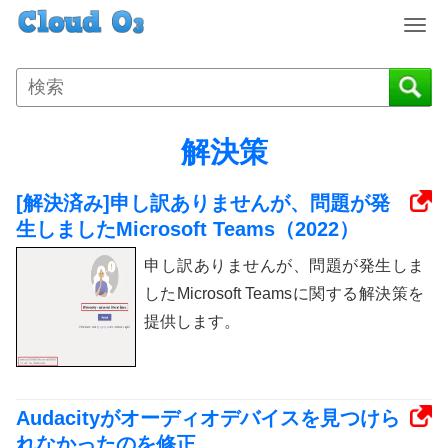
T
o
g
g
l
e
解決策
n
a
[解決済み]申し訳ありませんが、問題が発
v
i
生しましたMicrosoft Teams（2022）
g
申し訳ありませんが、問題が発生しま
a
t
したMicrosoft Teamsに関する解決策を
i
提供します。
o
n
Audacityがオーディオデバイスを見つけら
れなかったのを修正