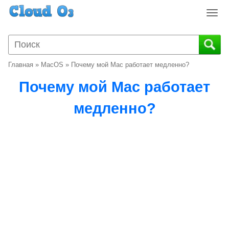
T
o
g
g
l
Главная
»
MacOS
»
Почему мой Mac работает медленно?
e
n
Почему мой Mac работает
a
v
медленно?
i
g
a
t
i
o
n