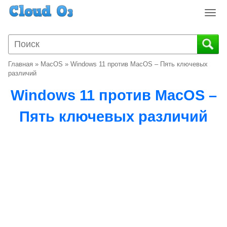
T
o
g
g
l
Главная
»
MacOS
»
Windows 11 против MacOS – Пять ключевых
e
различий
n
Windows 11 против MacOS –
a
v
Пять ключевых различий
i
g
a
t
i
o
n