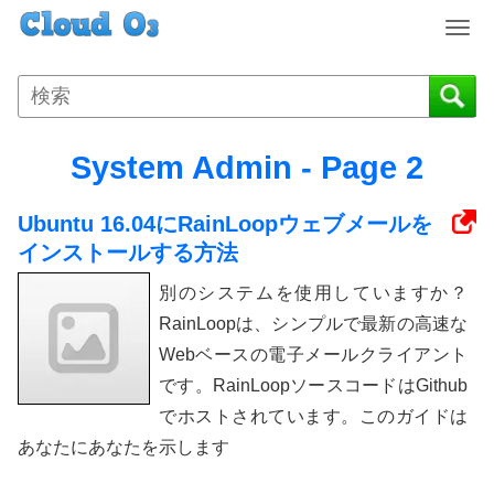
T
o
g
g
l
e
System Admin - Page 2
n
a
Ubuntu 16.04にRainLoopウェブメールを
v
i
インストールする方法
g
別のシステムを使用していますか？
a
t
RainLoopは、シンプルで最新の高速な
i
Webベースの電子メールクライアント
o
です。RainLoopソースコードはGithub
n
でホストされています。このガイドは
あなたにあなたを示します