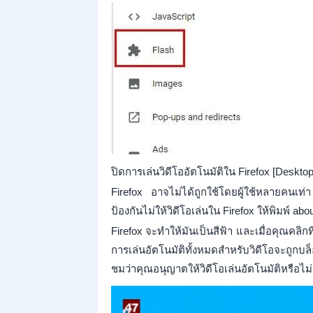
ปิดการเล่นวิดีโออัตโนมัติใน Firefox [Deskto
Firefox อาจไม่ได้ถูกใช้โดยผู้ใช้หลายคนเท่า
ป้องกันไม่ให้วิดีโอเล่นใน Firefox ให้พิมพ์ abou
Firefox จะทำให้มันเป็นสีฟ้า และเมื่อคุณคลิก
การเล่นอัตโนมัติทั้งหมดสำหรับวิดีโอจะถูกบ
ชมว่าคุณอนุญาตให้วิดีโอเล่นอัตโนมัติหรือไม่