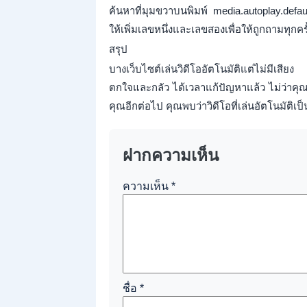
ค้นหาที่มุมขวาบนพิมพ์ media.autoplay.defaul
ให้เพิ่มเลขหนึ่งและเลขสองเพื่อให้ถูกถามทุกครั้ง
สรุป
บางเว็บไซต์เล่นวิดีโออัตโนมัติแต่ไม่มีเสียง 
ตกใจและกลัว ได้เวลาแก้ปัญหาแล้ว ไม่ว่าคุณ
คุณอีกต่อไป คุณพบว่าวิดีโอที่เล่นอัตโนมัติเ
ฝากความเห็น
ความเห็น
*
ชื่อ
*