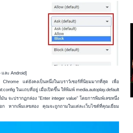
p และ Android]
 Chrome แต่ยังคงเป็นหนึ่งในเบราว์เซอร์ที่นิยมมากที่สุด เพื่อ
t:config ในแถบที่อยู่ เมื่อเปิดขึ้น ให้พิมพ์ media.autoplay.default
ที่มัน จะปรากฏกล่อง "Enter integer value" โดยการพิมพ์เลขหนึ่ง
ล็อก หากเพิ่มเลขสอง คุณจะถูกถามในแต่ละเว็บไซต์ที่คุณเยี่ยม