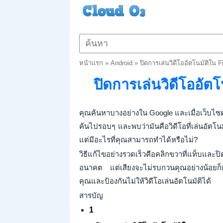
หน้าแรก
»
Android
»
ปิดการเล่นวิดีโออัตโนมัติใน 
ปิดการเล่นวิดีโออั
คุณค้นหาบางอย่างใน Google และเมื่อเว็บไซต์ที
ค้นไปรอบๆ และพบว่ามันคือวิดีโอที่เล่นอัตโนม
แต่มีอะไรที่คุณสามารถทำได้หรือไม่?
วิธีแก้ไขอย่างรวดเร็วคือคลิกขวาที่แท็บและ
อนาคต แต่เสียงจะไม่รบกวนคุณอย่างน้อยก็ยัง
คุณและป้องกันไม่ให้วิดีโอเล่นอัตโนมัติได้
สารบัญ
1