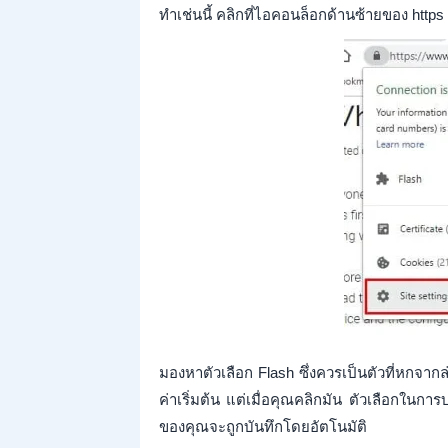
ทำเช่นนี้ คลิกที่ไอคอนล็อกด้านซ้ายของ https
มองหาตัวเลือก Flash ซึ่งควรเป็นตัวที่หกจาก
ค่าเริ่มต้น แต่เมื่อคุณคลิกมัน ตัวเลือกในก
ของคุณจะถูกบันทึกโดยอัตโนมัติ