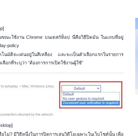
p]
นขณะใช้งาน Chrome บนเดสก์ท็อป นี่คือวิธีปิดมัน ในแถบที่อยู่
lay-policy
ัตโนมัติจะเด่นอยู่ในสีเหลือง และจะเป็นตัวเลือกแรกในรายการ
อกที่ระบุว่า "ต้องการการเปิดใช้งานผู้ใช้"
sktop]
หรือไม่? มีวิธีหนึ่งในการปิดการเล่นวิดีโอเฉพาะในเว็บไซต์นั้น เพื่อ