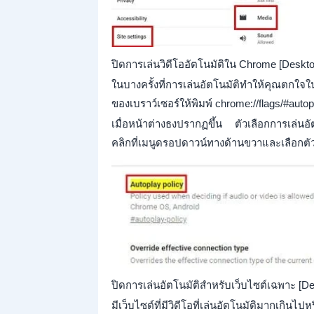
ปิดการเล่นวิดีโออัตโนมัติใน Chrome [Deskto
ในบางครั้งที่การเล่นอัตโนมัติทำให้คุณตกใจใ
ของเบราว์เซอร์ให้พิมพ์ chrome://flags/#autop
เมื่อหน้าต่างธงปรากฏขึ้น ตัวเลือกการเล่นอ
คลิกที่เมนูดรอปดาวน์ทางด้านขวาและเลือกตัวเลื
ปิดการเล่นอัตโนมัติสำหรับเว็บไซต์เฉพาะ [De
มีเว็บไซต์ที่มีวิดีโอที่เล่นอัตโนมัติมากเกินไป