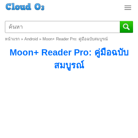
T
o
g
g
l
หน้าแรก
»
Android
»
Moon+ Reader Pro: คู่มือฉบับสมบูรณ์
e
n
Moon+ Reader Pro: คู่มือฉบับ
a
v
สมบูรณ์
i
g
a
t
i
o
n