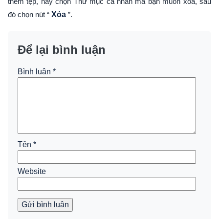
thêm tệp, hãy chọn Thư mục cá nhân mà bạn muốn xóa, sau
đó chọn nút “
Xóa
”.
Để lại bình luận
Bình luận
*
Tên
*
Website
Gửi bình luận