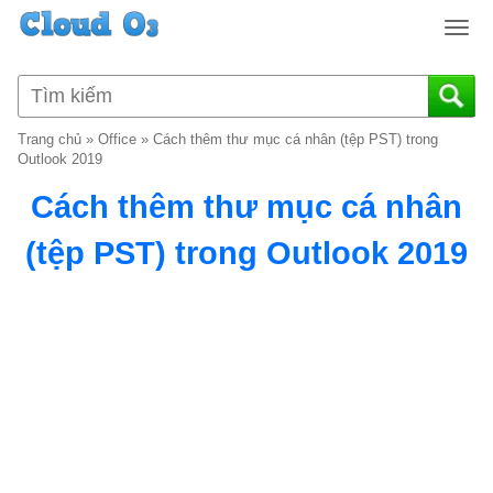
T
o
g
g
l
Trang chủ
»
Office
»
Cách thêm thư mục cá nhân (tệp PST) trong
e
Outlook 2019
n
Cách thêm thư mục cá nhân
a
v
(tệp PST) trong Outlook 2019
i
g
a
t
i
o
n