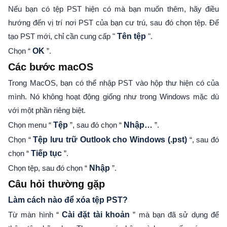
Nếu bạn có tệp PST hiện có mà bạn muốn thêm, hãy điều
hướng đến vị trí nơi PST của bạn cư trú, sau đó chọn tệp. Để
tạo PST mới, chỉ cần cung cấp "
Tên tệp
".
Chọn “
OK
”.
Các bước macOS
Trong MacOS, bạn có thể nhập PST vào hộp thư hiện có của
mình. Nó không hoạt động giống như trong Windows mặc dù
với một phần riêng biệt.
Chọn menu “
Tệp
”, sau đó chọn “
Nhập…
”.
Chọn “
Tệp lưu trữ Outlook cho Windows (.pst)
“, sau đó
chọn “
Tiếp tục
”.
Chọn tệp, sau đó chọn “
Nhập
”.
Câu hỏi thường gặp
Làm cách nào để xóa tệp PST?
Từ màn hình “
Cài đặt tài khoản
” mà bạn đã sử dụng để