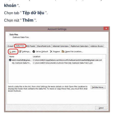
khoản
”.
Chọn tab "
Tệp dữ liệu
".
Chọn nút "
Thêm
".