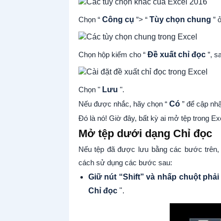
Chọn “
Công cụ
”> “
Tùy chọn chung
” ở
Chọn hộp kiểm cho “
Đề xuất chỉ đọc
”, s
Chọn "
Lưu
".
Nếu được nhắc, hãy chọn “
Có
” để cập nhật
Đó là nó! Giờ đây, bất kỳ ai mở tệp trong E
Mở tệp dưới dạng Chỉ đọc
Nếu tệp đã được lưu bằng các bước trên, 
cách sử dụng các bước sau:
Giữ nút “Shift” và nhấp chuột phải
Chỉ đọc
".