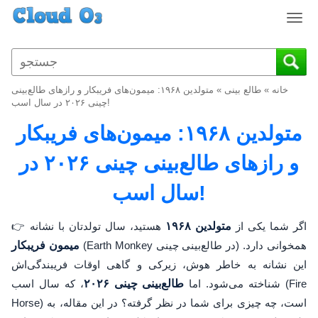
T
o
g
g
l
خانه
»
طالع بینی
»
متولدین ۱۹۶۸: میمون‌های فریبکار و رازهای طالع‌بینی
e
چینی ۲۰۲۶ در سال اسب!
n
متولدین ۱۹۶۸: میمون‌های فریبکار
a
v
و رازهای طالع‌بینی چینی ۲۰۲۶ در
i
g
سال اسب!
a
t
i
👉 اگر شما یکی از
متولدین ۱۹۶۸
هستید، سال تولدتان با نشانه
o
(Earth Monkey در طالع‌بینی چینی) همخوانی دارد.
میمون فریبکار
n
این نشانه به خاطر هوش، زیرکی و گاهی اوقات فریبندگی‌اش
شناخته می‌شود. اما
طالع‌بینی چینی ۲۰۲۶
، که سال اسب (Fire
Horse) است، چه چیزی برای شما در نظر گرفته؟ در این مقاله، به