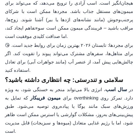
هیجان‌انگیز است. اسب آزادی را ترویج می‌دهد، که می‌تواند برای
میمون‌های مستقل جذاب باشد. مجردها ممکن است با شرکای
پرجنب‌وجوش (مانند نشانه‌های اژدها یا ببر) آشنا شوند. زوج‌ها،
مراقب باشید – فریبندگی میمون ممکن است سوءتفاهم ایجاد کند،
اما صداقت کلیدی موفقیت است.
😘 برای مجردها: تابستان ۲۰۲۶ بهترین زمان برای روابط جدید است.
برای متاهل‌ها، سفرهای مشترک می‌تواند پیوند را تقویت کند. اگر
چالش‌هایی پیش آمد، از عنصر آب (مانند جواهرات آبی) برای تعادل
استفاده کنید.
سلامتی و تندرستی: چه انتظاری داشته باشید؟
در
سال اسب
، انرژی بالا می‌تواند منجر به خستگی شود، به ویژه
برای
میمون فریبکار
که تمایل به overthinking دارد. تمرکز روی
ورزش‌های سبک مانند یوگا یا پیاده‌روی توصیه می‌شود. طبق
پیش‌بینی‌های به‌روز، مشکلات گوارشی یا استرس ممکن است ظاهر
شود، اما با رژیم غذایی متعادل (میوه‌ها و سبزیجات) قابل مدیریت
است.