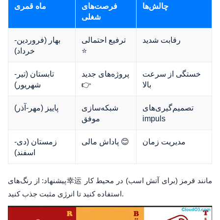
چالش‌ها
فرصت‌های
ماه قمری
شغلی
رقابت شدید
ترفیع احتمالی
بهار (فروردین-
⭐
خرداد)
خستگی از سرعت
پروژه‌های جدید
تابستان (تیر-
بالا
👉
شهریور)
تصمیم‌گیری‌های
شبکه‌سازی
پاییز (مهر-آذر)
impuls
موفق
مدیریت زمان
پاداش مالی 😊
زمستان (دی-
اسفند)
پیشنهاد: از رنگ‌های幸运 مانند قرمز (برای آتش اسب) در محیط کار
استفاده کنید تا انرژی مثبت جذب کنید.