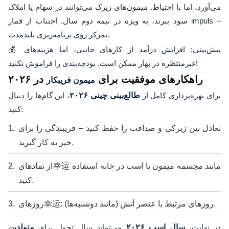
می‌آورد، اما با احتیاط. میمون‌های زیرک می‌توانند در سهام یا املاک
سود ببرند، به ویژه در نیمه دوم سال. اجتناب از قمار impuls –
تمرکز روی برنامه‌ریزی بلندمدت.
💰 پیش‌بینی: افزایش درآمد از کارهای جانبی، اما هزینه‌های
غیرمنتظره در بهار ممکن است. بودجه‌بندی را فراموش نکنید!
راهکارهای موفقیت برای
در ۲۰۲۶
میمون فریبکار
برای بهره‌برداری کامل از
طالع‌بینی چینی ۲۰۲۶
، این گام‌ها را دنبال
کنید:
تعادل بین زیرکی و صداقت را حفظ کنید – فریبندگی را برای
خیر به کار گیرید.
از نمادهای幸运 مانند مجسمه میمون یا اسب در خانه استفاده
کنید.
روزهای幸运: روزهای مرتبط با عنصر آتش (مانند دوشنبه‌ها).
در نهایت،
سال اسب ۲۰۲۶
می‌تواند سال تحول برای
متولدین