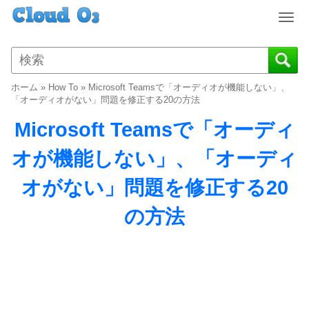
T
o
g
g
l
ホーム
»
How To
»
Microsoft Teamsで「オーディオが機能しない」、
e
「オーディオがない」問題を修正する20の方法
n
Microsoft Teamsで「オーディ
a
v
オが機能しない」、「オーディ
i
g
オがない」問題を修正する20
a
t
の方法
i
o
n