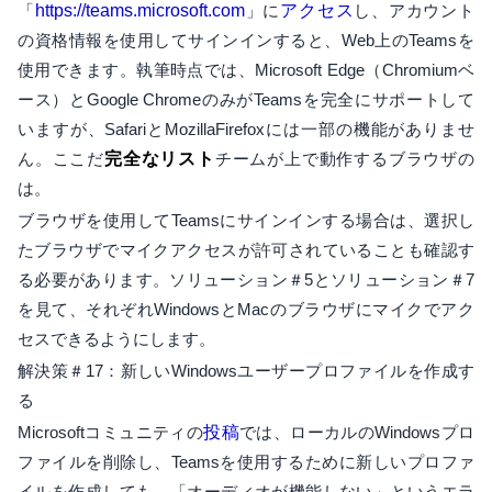
「
https://teams.microsoft.com
」に
アクセス
し、アカウント
の資格情報を使用してサインインすると、Web上のTeamsを
使用できます。執筆時点では、Microsoft Edge（Chromiumベ
ース）とGoogle ChromeのみがTeamsを完全にサポートして
いますが、SafariとMozillaFirefoxには一部の機能がありませ
ん。ここだ
完全なリスト
チームが上で動作するブラウザの
は。
ブラウザを使用してTeamsにサインインする場合は、選択し
たブラウザでマイクアクセスが許可されていることも確認す
る必要があります。ソリューション＃5とソリューション＃7
を見て、それぞれWindowsとMacのブラウザにマイクでアク
セスできるようにします。
解決策＃17：新しいWindowsユーザープロファイルを作成す
る
Microsoftコミュニティの
投稿
では、ローカルのWindowsプロ
ファイルを削除し、Teamsを使用するために新しいプロファ
イルを作成しても、「オーディオが機能しない」というエラ