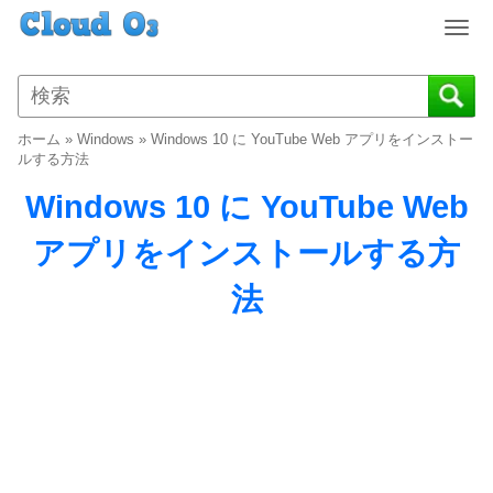
T
o
g
g
l
ホーム
»
Windows
»
Windows 10 に YouTube Web アプリをインストー
e
ルする方法
n
Windows 10 に YouTube Web
a
v
アプリをインストールする方
i
g
法
a
t
i
o
n