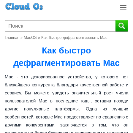
T
o
g
g
l
Главная
»
MacOS
»
Как быстро дефрагментировать Mac
e
n
Как быстро
a
v
дефрагментировать Mac
i
g
Mac - это декорированное устройство, у которого нет
a
ближайшего конкурента благодаря качественной работе и
t
сервису. Вы можете увидеть значительный рост числа
i
o
пользователей Mac в последние годы, оставив позади
n
другие популярные платформы. Одна из лучших
особенностей, которые Mac предоставляет по сравнению с
другими конкурентами, заключается в том, что он
относительно более безопасен и непроницаем с надежным